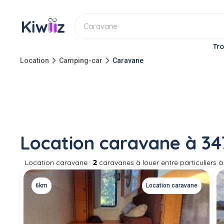
Tro
Location
Camping-car
Caravane
Location caravane à 3
Location caravane :
2
caravanes à louer entre particuliers 
voisins lorsqu'il n'en a pas besoin. La location de caravan
mode d'hébergement pratique et pas cher. Assurez vous de 
6km
Location caravane
publier votre annonce de recherche de location. Si vous pos
compléter vos revenus.