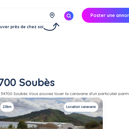
Poster une anno
uver près de chez soi
4700 Soubès
à 34700 Soubès Vous pouvez louer la caravane d'un particulier parm
e pour votre prochain séjour de vacances ou toute autre occasion es
disposer du matériel nécessaire pour tracter la caravane avant de
23km
Location caravane
séder une caravane : proposer sa location entre particuliers afin de