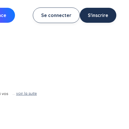
nce
Se connecter
S'inscrire
i vos
...
voir la suite
t un