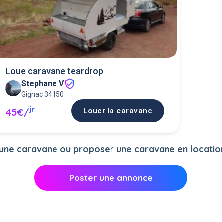
Loue caravane teardrop
Stephane V
Gignac 34150
jr
Louer la caravane
45€/
ne caravane ou proposer une caravane en location 
Poster une annonce