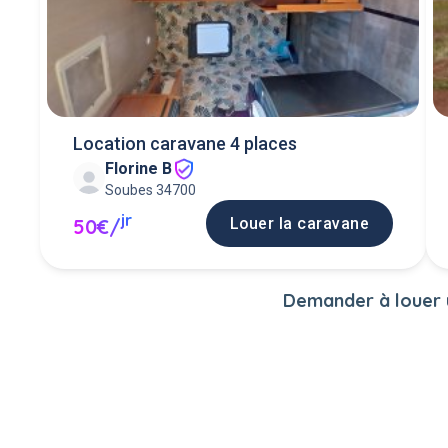
Location caravane 4 places
Florine B
Soubes 34700
jr
Louer la caravane
50€/
Demander à louer u