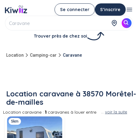
Se connecter
S’inscrire
Trouver près de chez soi
Location
Camping-car
Caravane
Location caravane à 38570 Morêtel-
de-mailles
Location caravane :
1
caravanes à louer entre
...
voir la suite
particuliers à 38570 Morêtel-de-mailles Vous
5km
pouvez louer la caravane d'un particulier parmi
vos voisins lorsqu'il n'en a pas besoin. La
location de caravane pour votre prochain