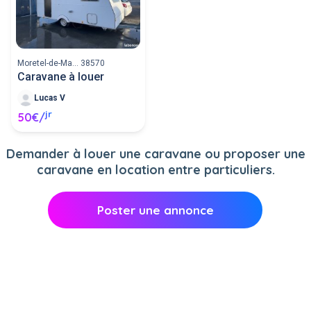
séjour de vacances ou toute autre occasion
est un mode d'hébergement pratique et pas
cher. Assurez vous de disposer du matériel
nécessaire pour tracter la caravane avant de
publier votre annonce de recherche de
Moretel-de-Ma... 38570
location. Si vous posséder une caravane :
Caravane à louer
proposer sa location entre particuliers afin de
compléter vos revenus.
Lucas V
jr
50€/
Demander à louer une caravane ou proposer une
caravane en location entre particuliers.
Poster une annonce