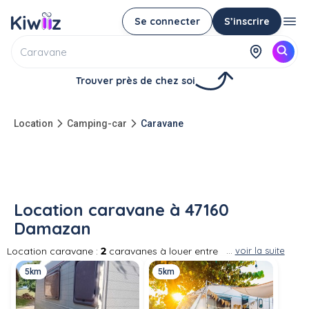
Se connecter
S’inscrire
Trouver près de chez soi
Location
Camping-car
Caravane
Location caravane à 47160
Damazan
Location caravane :
2
caravanes à louer entre
...
voir la suite
particuliers à 47160 Damazan Vous pouvez
5km
5km
louer la caravane d'un particulier parmi vos
voisins lorsqu'il n'en a pas besoin. La location
de caravane pour votre prochain séjour de