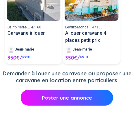
vacances ou toute autre occasion est un
mode d'hébergement pratique et pas cher.
Assurez vous de disposer du matériel
nécessaire pour tracter la caravane avant de
publier votre annonce de recherche de
Saint-Pierre-... 47160
Leyritz-Monca... 47160
location. Si vous posséder une caravane :
Caravane à louer
A louer caravane 4
proposer sa location entre particuliers afin de
compléter vos revenus.
places petit prix
Jean-marie
Jean-marie
sem
sem
350€/
350€/
Demander à louer une caravane ou proposer une
caravane en location entre particuliers.
Poster une annonce