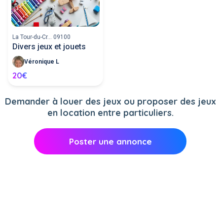
La Tour-du-Cr... 09100
Divers jeux et jouets
Véronique L
20€
Demander à louer des jeux ou proposer des jeux
en location entre particuliers.
Poster une annonce