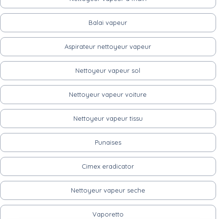
Balai vapeur
Aspirateur nettoyeur vapeur
Nettoyeur vapeur sol
Nettoyeur vapeur voiture
Nettoyeur vapeur tissu
Punaises
Cimex eradicator
Nettoyeur vapeur seche
Vaporetto