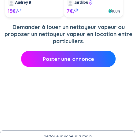
Audrey B
Jardilou
jr
jr
15€/
7€/
100%
Demander à louer un nettoyeur vapeur ou
proposer un nettoyeur vapeur en location entre
particuliers.
Poster une annonce
Nettoyeur vapeur a main