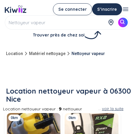
Se connecter
S’inscrire
Trouver près de chez soi
Location
Matériel nettoyage
Nettoyeur vapeur
Location nettoyeur vapeur à 06300
Nice
Location nettoyeur vapeur :
9
nettoyeur
...
voir la suite
vapeurs à louer entre particuliers à 06300 Nice
0km
0km
Louer un nettoyeur vapeur : le nettoyeur
vapeur est un modèle de nettoyeur
électroménager conçu pour nettoyer