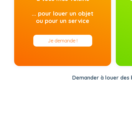
... pour louer un objet
ou pour un service
Je demande !
Demander à louer des ba