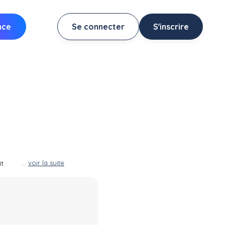
nce
Se connecter
S'inscrire
it
...
voir la suite
arre
st