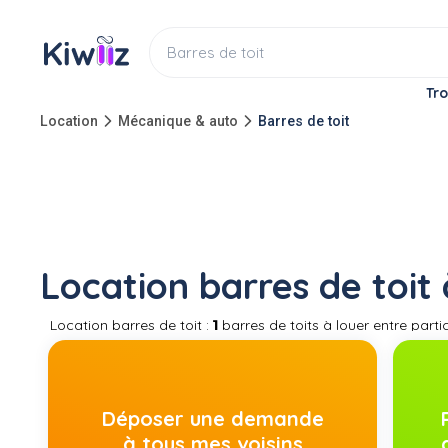
Tro
Location
Mécanique & auto
Barres de toit
Location barres de toit
Location barres de toit :
1
barres de toits à louer entre parti
pour installer un équipement de portage, vous pouvez louer 
voitures. Louez des barres de toit pas chères entre voisins. 
de toit transversale, location de barre de toit longitudinale
assez simple et rapide.
Déposer une demande
à tous mes voisins