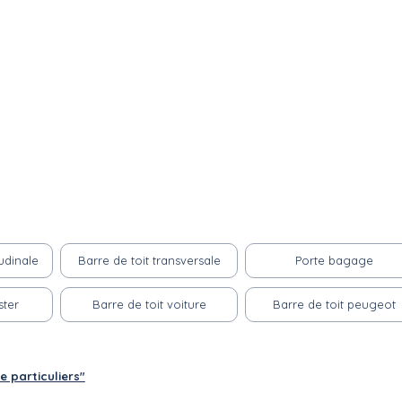
udinale
Barre de toit transversale
Porte bagage
ster
Barre de toit voiture
Barre de toit peugeot
e particuliers"