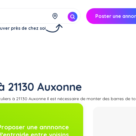
Poster une anno
uver près de chez soi
 à 21130 Auxonne
culiers à 21130 Auxonne Il est nécessaire de monter des barres de to
des barres de toit universelles qui sont adaptées à la majorité des
Trouvez en location barres de toit de différents types : location de b
 et location de barre de toit gonflable. Le montage de barre de toit e
Proposer une annnonce
d'entraide entre voisins