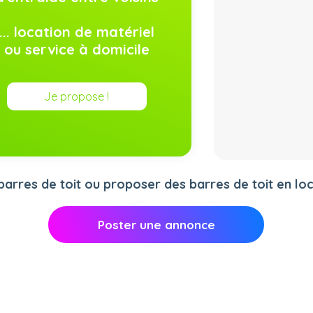
... location de matériel
ou service à domicile
Je propose !
rres de toit ou proposer des barres de toit en loca
Poster une annonce