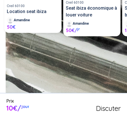
Creil 60100
C
Creil 60100
Seat ibiza économique à
Location seat ibiza
louer voiture
Amandine
Amandine
50€
jr
50€/
Louer un stroboscope entre 
particuliers ou proposer un 
stroboscope en location.
Poster une annonce
Prix
10€/
Discuter
jour