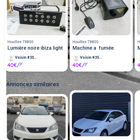
Houilles 78800
Houilles 78800
H
Lumière noire ibiza light
Machine a fumée
Voisin #35182
Voisin #35182
jr
jr
40€/
40€/
Annonces similaires
Tout voir