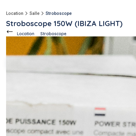
Location
Salle
Stroboscope
Stroboscope 150W (IBIZA LIGHT)
Location
Stroboscope
Ce voisin
propose en location
à
Houilles (78800)
5 annonces
-13kg
qu'à l'achat
Description de l'annonce
Je loue mon stroboscope en très bon état, dans sa boite
avec son mode d'emploi.
Puissance 150W, possibilité de le suspendre.
Je demande aussi une caution lorsque je loue