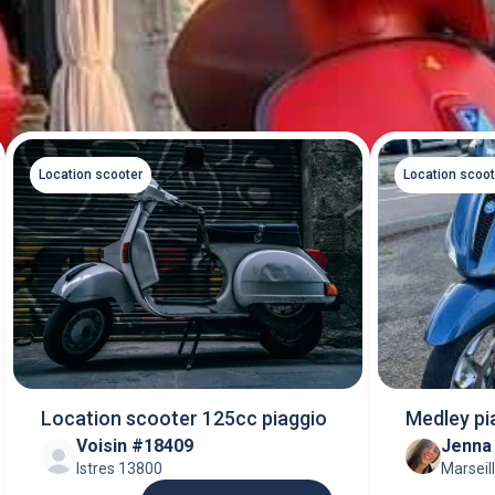
Location scooter
Location scoot
Location scooter 125cc piaggio
Medley pi
Voisin #18409
Jenna
Istres 13800
Marseil