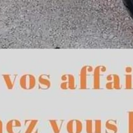
tégories
Infos pratiques
rvices
Comment ça marche ?
cation
Foire Aux Questions
icoleur
Notre philosophie
rdinier
Économie collaborative
rde d'animaux
hicules
Copyright - Kiwiiz.fr