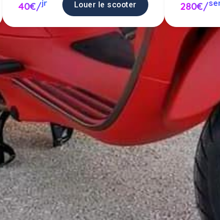
jr
s
Louer le scooter
40€/
280€/
 scooter entre particuliers ou pro
scooter en location.
Poster une annonce