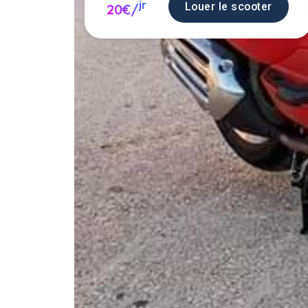
jr
Louer le scooter
20€/
Louer un