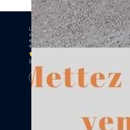
Location de matériel & Services entre
Ca
voisins. Voisiner, s'entraider... gagner
ensemble ! Particuliers & Professionnels.
Se
4,8/5
Lo
Br
Ja
Voir les 7762 avis
Ga
Vé
S'inscrire !