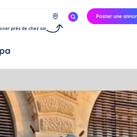
Poster une anno
uver près de chez soi
spa
Réserver
à
Marseille (13002)
65€/
jour