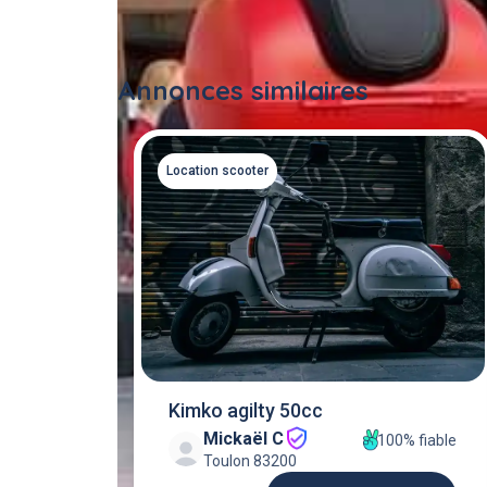
Annonces similaires
Location scooter
Kimko agilty 50cc
Mickaël C
100% fiable
Toulon 83200