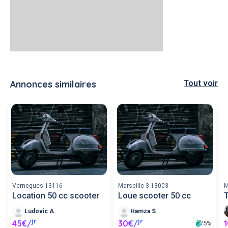
Annonces similaires
Tout voir
Vernegues 13116
Marseille 3 13003
M
Location 50 cc scooter
Loue scooter 50 cc
T
Ludovic A
Hamza S
jr
jr
45€/
30€/
75%