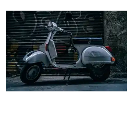
Location
Véhicule
Scooter
Location Scooter 125cc Piaggio
Location
Scooter
(Photo non contractuelle)