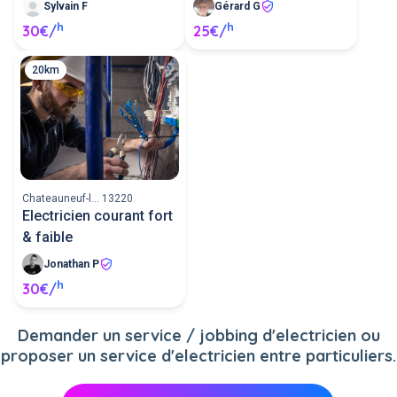
Sylvain F
Gérard G
h
h
30€/
25€/
20km
Chateauneuf-l... 13220
Electricien courant fort
& faible
Jonathan P
h
30€/
Demander un service / jobbing d'electricien ou
proposer un service d'electricien entre particuliers.