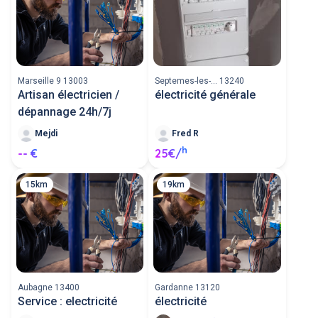
Marseille 9 13003
Septemes-les-... 13240
Artisan électricien /
électricité générale
dépannage 24h/7j
Mejdi
Fred R
h
-- €
25€/
15km
19km
Aubagne 13400
Gardanne 13120
Service : electricité
électricité