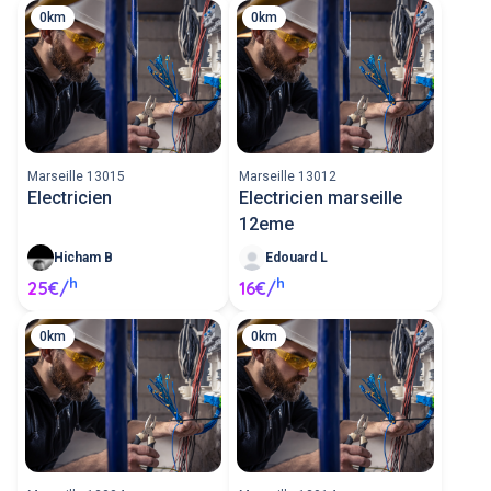
0km
0km
Marseille 13015
Marseille 13012
Electricien
Electricien marseille
12eme
Hicham B
Edouard L
h
h
25€/
16€/
0km
0km