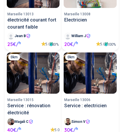
Marseille 13013
Marseille 13008
électricité courant fort
Electricien
courant faible
Jean B
William J
h
h
25€/
20€/
5.0
5.0
83%
100%
0km
0km
Marseille 13015
Marseille 13006
Service : rénovation
Service : electricien
électricité
Magali C
Simon V
h
h
40€/
30€/
5.0