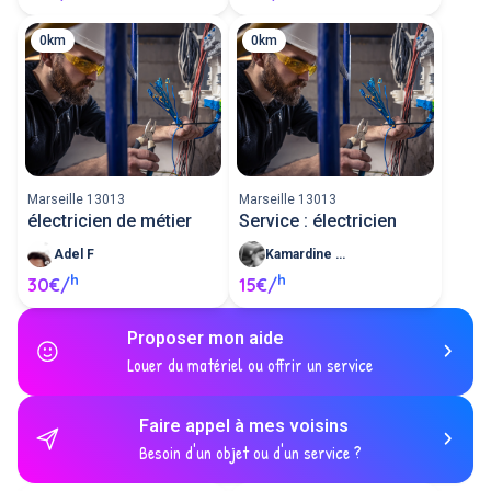
0km
0km
Marseille 13013
Marseille 13013
électricien de métier
Service : électricien
Adel F
Kamardine M
h
h
30€/
15€/
Proposer mon aide
Louer du matériel ou offrir un service
Faire appel à mes voisins
Besoin d'un objet ou d'un service ?