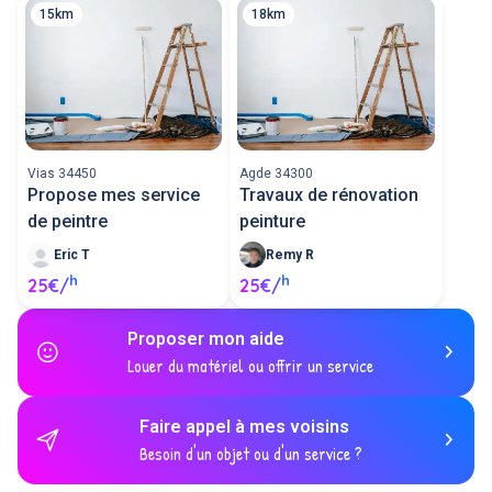
15km
18km
Vias 34450
Agde 34300
Propose mes service
Travaux de rénovation
de peintre
peinture
Eric T
Remy R
h
h
25€/
25€/
Proposer mon aide
Louer du matériel ou offrir un service
Faire appel à mes voisins
Besoin d'un objet ou d'un service ?