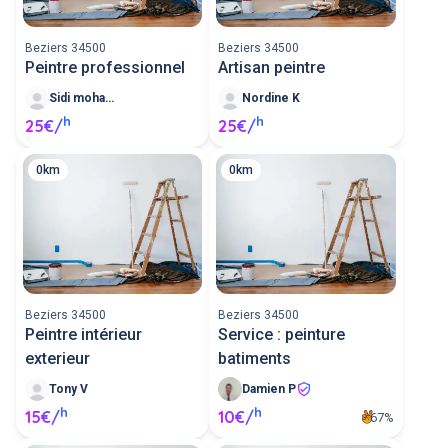
Beziers 34500
Beziers 34500
Peintre professionnel
Artisan peintre
Sidi mohamed T
Nordine K
h
h
25€/
25€/
0km
0km
Beziers 34500
Beziers 34500
Peintre intérieur
Service : peinture
exterieur
batiments
Tony V
Damien P
h
h
15€/
10€/
67%