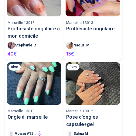
Marseille 13013
Marseille 13013
Prothésiste ongulaire à
Prothésiste ongulaire
mon domicile
Stéphanie C
Naoual M
40€
15€
0km
0km
Marseille 13010
Marseille 13012
Ongle à marseille
Pose d’ongles
capsule+gel
Voisin #128096
Salma M