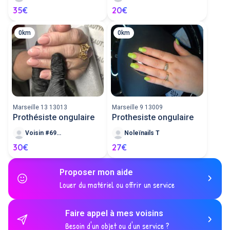
35€
20€
0km
0km
Marseille 13 13013
Marseille 9 13009
Prothésiste ongulaire
Prothesiste ongulaire
Voisin #69795
Noleïnails T
30€
27€
Proposer mon aide
Louer du matériel ou offrir un service
Faire appel à mes voisins
Besoin d'un objet ou d'un service ?