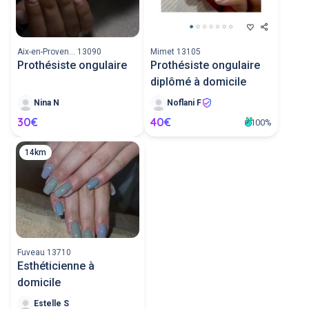
Aix-en-Proven... 13090
Mimet 13105
Prothésiste ongulaire
Prothésiste ongulaire
diplômé à domicile
Nina N
Noflani F
30€
40€
100%
14km
Fuveau 13710
Esthéticienne à
domicile
Estelle S