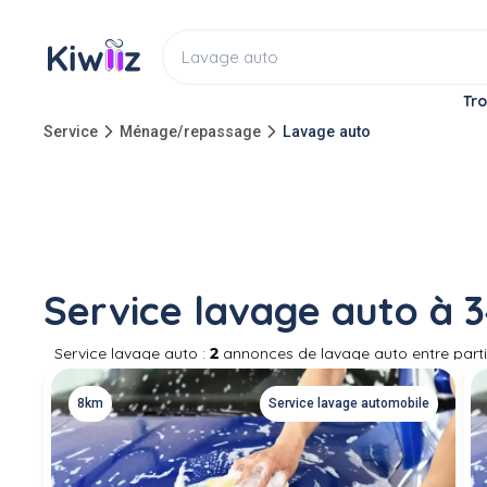
Tro
Service
Ménage/repassage
Lavage auto
Service lavage auto à 
Service lavage auto :
2
annonces de lavage auto entre partic
nettoyage de votre voiture est aussi important que la révisi
ou un pro pour un nettoyage de voiture professionnel. Si v
8km
Service lavage automobile
produit de nettoyage voiture ou kit de nettoyage, n'hésitez 
nettoyage extérieur, nettoyage de phare, nettoyage intérieur