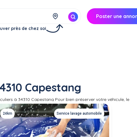
Poster une anno
uver près de chez soi
34310 Capestang
uliers à 34310 Capestang Pour bien préserver votre véhicule, le
on de voiture. Trouver un particulier pour un lavage automobile à do
ous n'avez pas de station de lavage auto à proximité ou pas équipé 
24km
Service lavage automobile
pas à faire appel à un voisin pour nettoyer votre voiture en profonde
, nettoyage siège, nettoyage cuir et tissus …