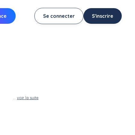
nce
Se connecter
S'inscrire
...
voir la suite
micile
de
ur :