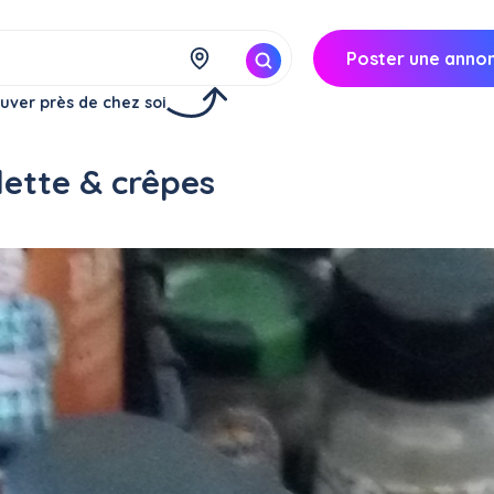
Poster une anno
uver près de chez soi
lette & crêpes
Réserver
à
Pont-Sainte-Maxence (60700)
13€/
jour