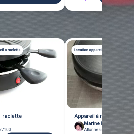
Tout voir
il a raclette
Location appareil a raclette
à raclette
Appareil à raclette
S
Marine M
77100
Allonne 60000