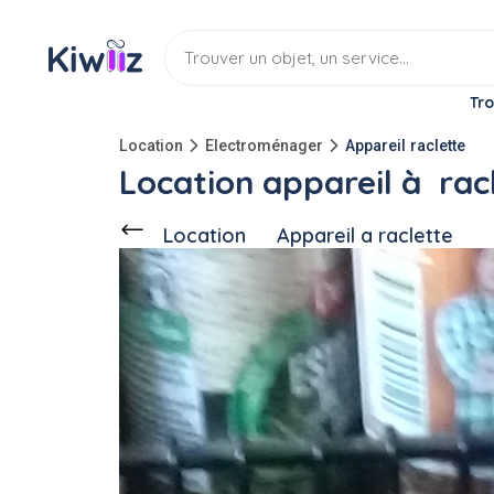
Tro
Location
Electroménager
Appareil raclette
Location appareil à rac
Location
Appareil a raclette
Ce voisin
propose en location