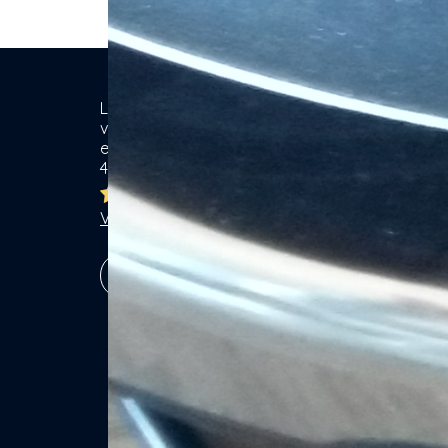
Location de matériel & Services entre
Ca
voisins. Voisiner, s'entraider... gagner
ensemble ! Particuliers & Professionnels.
Se
4,8/5
Lo
Br
Ja
Voir les 7758 avis
Ga
Vé
S'inscrire !