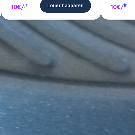
jr
jr
Louer l'appareil
10€/
10€/
n appareil (raclette) entre particul
oser un appareil (raclette) en loca
Poster une annonce