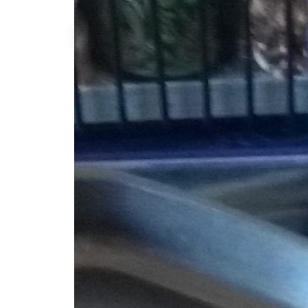
Sylvie K.
-10kg
qu'à l'achat
Description de l'annonce
Et plancha
Idéal pour des soirées entre amis
#appare