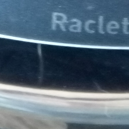
tégories
Infos pratiques
rvices
Comment ça marche ?
cation
Foire Aux Questions
icoleur
Notre philosophie
rdinier
Économie collaborative
rde d'animaux
hicules
Copyright - Kiwiiz.fr