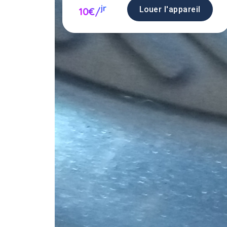
jr
Louer l'appareil
10€/
Louer u
prop