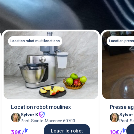
Location robot multifonctions
Location pres
Location robot moulinex
Presse ag
Sylvie K
Sylvie
Pont-Sainte-Maxence 60700
Pont-S
jr
jr
Louer le robot
36€/
10€/