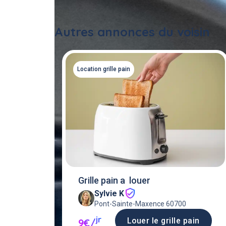
Autres annonces du voisin
Location grille pain
Grille pain a louer
Sylvie K
Pont-Sainte-Maxence 60700
jr
Louer le grille pain
9€/