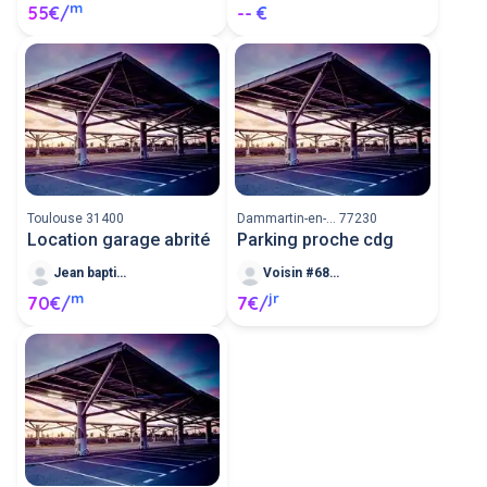
m
55€/
-- €
Toulouse 31400
Dammartin-en-... 77230
Location garage abrité
Parking proche cdg
Jean baptiste M
Voisin #6820
m
jr
70€/
7€/