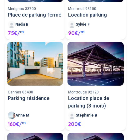
Merignac 33700
Montreuil 93100
Place de parking fermé
Location parking
Nadia B
Sylvie F
m
m
75€/
90€/
Cannes 06400
Montrouge 92120
Parking résidence
Location place de
parking (3 mois)
Anne M
Stephanie B
m
160€/
200€