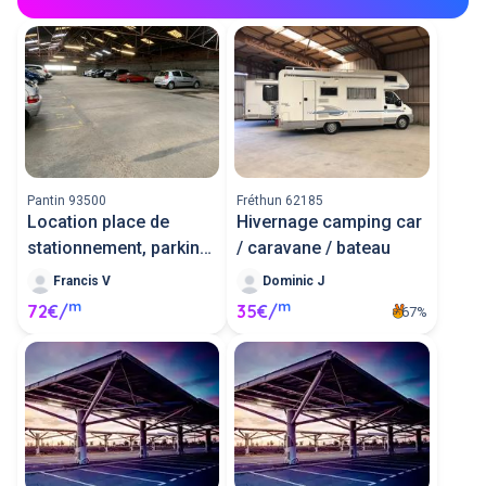
Pantin 93500
Fréthun 62185
Location place de
Hivernage camping car
stationnement, parking
/ caravane / bateau
privé
Francis V
Dominic J
m
m
72€/
35€/
67%