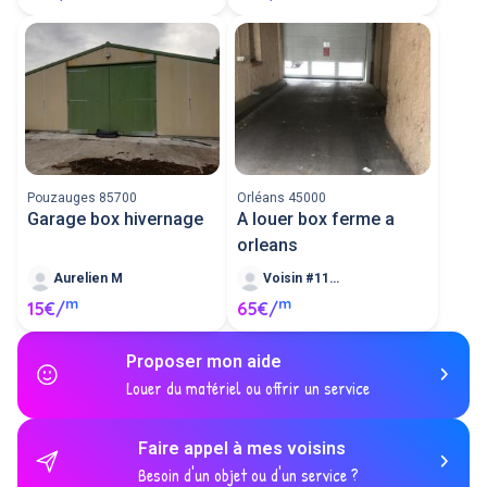
Pouzauges 85700
Orléans 45000
Garage box hivernage
A louer box ferme a
orleans
Aurelien M
Voisin #116401
m
m
15€/
65€/
Proposer mon aide
Louer du matériel ou offrir un service
Faire appel à mes voisins
Besoin d'un objet ou d'un service ?