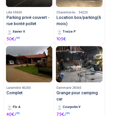
Lille 59000
Charenton-le-... 94220
Parking privé couvert -
Location box/parking(6
rue bonté pollet
mois)
Xavier V
Treize P
m
50€/
105€
Laramière 46260
Dammarie 28360
Complet
Grange pour camping
car
Flo A
Courpotin V
m
m
40€/
75€/