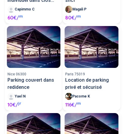
individuel dans clos
sncf
privé.
Capimmo C
Magali P
m
m
60€/
80€/
Nice 06300
Paris 75019
Parking couvert dans
Location de parking
redidence
privé et sécurisé
Yael N
Pacome K
jr
m
10€/
116€/