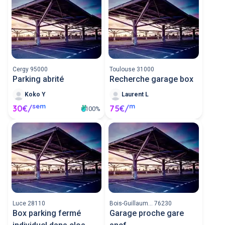
Cergy 95000
Toulouse 31000
Parking abrité
Recherche garage box
Koko Y
Laurent L
sem
m
30€/
75€/
100%
Luce 28110
Bois-Guillaum... 76230
Box parking fermé
Garage proche gare