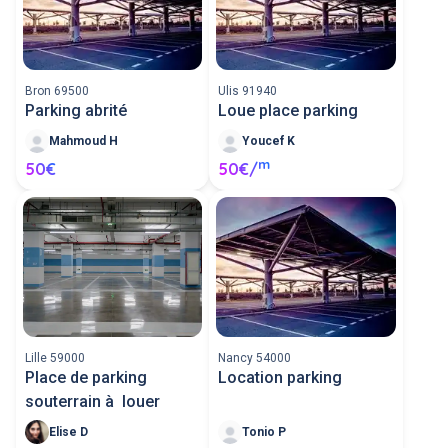
Bron 69500
Ulis 91940
Parking abrité
Loue place parking
Mahmoud H
Youcef K
m
50€
50€/
Lille 59000
Nancy 54000
Place de parking
Location parking
souterrain à louer
Elise D
Tonio P