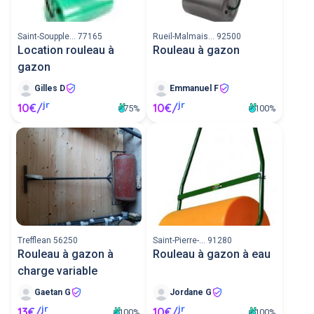
Saint-Soupple... 77165
Rueil-Malmais... 92500
Location rouleau à
Rouleau à gazon
gazon
Gilles D
Emmanuel F
jr
jr
10€/
10€/
75%
100%
Trefflean 56250
Saint-Pierre-... 91280
Rouleau à gazon à
Rouleau à gazon à eau
charge variable
Gaetan G
Jordane G
jr
jr
13€/
10€/
100%
100%