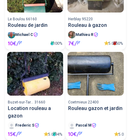
Le Boulou 66160
Herblay 95220
Rouleau de jardin
Rouleau à gazon
Michael C
Mathieu R
jr
jr
10€/
7€/
5.0
100%
50%
Buzet-sur-Tar... 31660
Coetmieux 22400
Location rouleau a
Rouleau gazon et jardin
gazon
Frederic S
Pascal M
jr
jr
15€/
10€/
5.0
5.0
94%