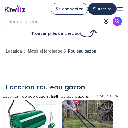
Se connecter
S’inscrire
Trouver près de chez soi
Location
Matériel jardinage
Rouleau gazon
Location rouleau gazon
Location rouleau gazon :
558
rouleau gazons
...
voir la suite
à louer entre particuliers Le rouleau à gazon
vous permet d'aplanir la terre de votre jardin
avant son engazonnement ou d'enterrer le
gazon une fois semé. Moins onéreux mais plus
physique que d'utiliser un rotovator, vous
pouvez louer le rouleau à gazon d'un