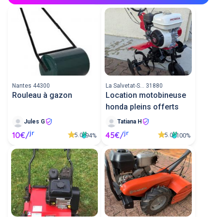
Nantes 44300
La Salvetat-S... 31880
Rouleau à gazon
Location motobineuse
honda pleins offerts
Jules G
Tatiana H
jr
jr
10€/
45€/
5.0
5.0
94%
100%