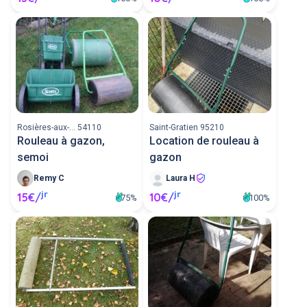
Rosières-aux-... 54110
Saint-Gratien 95210
Rouleau à gazon,
Location de rouleau à
semoi
gazon
Remy C
Laura H
jr
jr
15€/
10€/
75%
100%