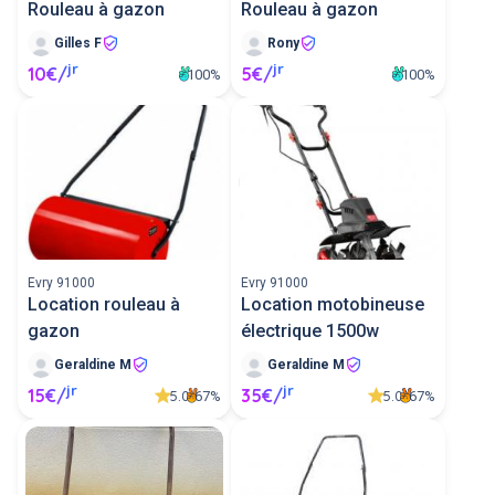
Rouleau à gazon
Rouleau à gazon
Gilles F
Rony
jr
jr
10€/
5€/
100%
100%
Evry 91000
Evry 91000
Location rouleau à
Location motobineuse
gazon
électrique 1500w
Geraldine M
Geraldine M
jr
jr
15€/
35€/
5.0
5.0
67%
67%