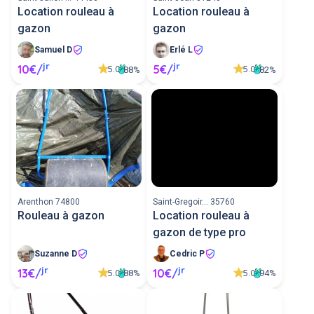
Location rouleau à
Location rouleau à
gazon
gazon
Samuel D
Erlé L
jr
jr
10€/
5€/
5.0
5.0
88%
82%
Arenthon 74800
Saint-Gregoir... 35760
Rouleau à gazon
Location rouleau à
gazon de type pro
Suzanne D
Cedric P
jr
jr
13€/
10€/
5.0
5.0
88%
94%