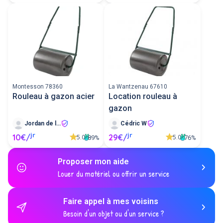
Montesson 78360
La Wantzenau 67610
Rouleau à gazon acier
Location rouleau à
gazon
Jordan de lokapp
Cédric W
jr
jr
10€/
29€/
5.0
5.0
89%
76%
Proposer mon aide
Louer du matériel ou offrir un service
Faire appel à mes voisins
Besoin d'un objet ou d'un service ?