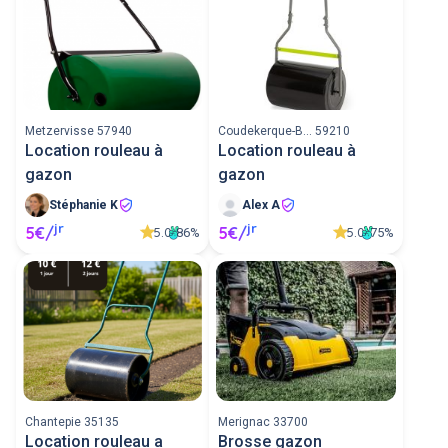
Metzervisse 57940
Coudekerque-B... 59210
Location rouleau à
Location rouleau à
gazon
gazon
Stéphanie K
Alex A
jr
jr
5€/
5€/
5.0
5.0
86%
75%
Chantepie 35135
Merignac 33700
Location rouleau a
Brosse gazon