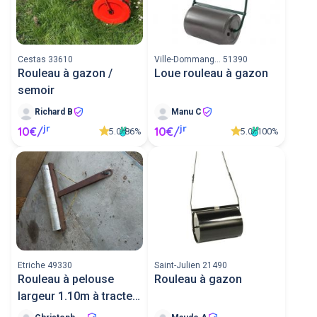
Cestas 33610
Ville-Dommang... 51390
Rouleau à gazon /
Loue rouleau à gazon
semoir
Richard B
Manu C
jr
jr
10€/
10€/
5.0
5.0
86%
100%
Etriche 49330
Saint-Julien 21490
Rouleau à pelouse
Rouleau à gazon
largeur 1.10m à tracter
ou