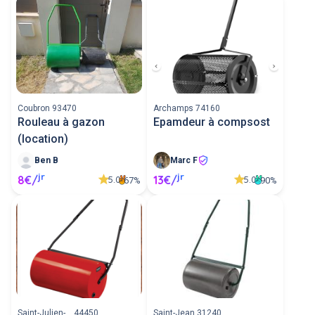
Coubron 93470
Archamps 74160
Rouleau à gazon
Epamdeur à compsost
(location)
Ben B
Marc F
jr
jr
8€/
13€/
5.0
5.0
67%
90%
Saint-Julien-... 44450
Saint-Jean 31240