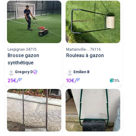
Lespignan 34710
Martainville-... 76116
Brosse gazon
Rouleau à gazon
synthétique
Gregory D
Emilien B
jr
jr
25€/
10€/
75%