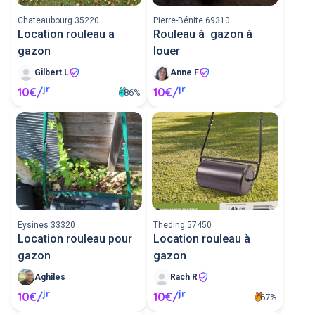
Chateaubourg 35220
Pierre-Bénite 69310
Location rouleau a
Rouleau à gazon à
gazon
louer
Gilbert L
Anne F
jr
jr
10€/
10€/
86%
Eysines 33320
Theding 57450
Location rouleau pour
Location rouleau à
gazon
gazon
Aghiles
Rach R
jr
jr
10€/
10€/
67%