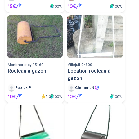
jr
jr
15€/
10€/
100%
100%
Montmorency 95160
Villejuif 94800
Rouleau à gazon
Location rouleau à
gazon
Patrick P
Clement N
jr
jr
10€/
10€/
5.0
100%
100%