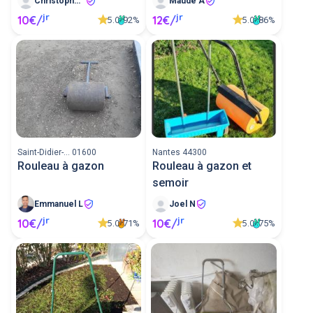
Christophe G
Maude A
jr
jr
10€/
12€/
5.0
5.0
92%
86%
Saint-Didier-... 01600
Nantes 44300
Rouleau à gazon
Rouleau à gazon et
semoir
Emmanuel L
Joel N
jr
jr
10€/
10€/
5.0
5.0
71%
75%