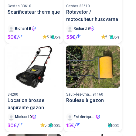
Cestas 33610
Cestas 33610
Scarificateur thermique
Rotavator /
motoculteur husqvarna
Richard B
Richard B
jr
jr
30€/
55€/
5.0
5.0
86%
86%
34200
Saulx-les-Cha... 91160
Location brosse
Rouleau à gazon
aspirante gazon
synthetique
Mickael D
Frédérique A
jr
jr
30€/
15€/
5.0
100%
100%