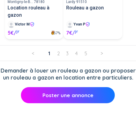
Montigny-le-B... 78180
Lardy 91510
Location rouleau à
Rouleau a gazon
gazon
Victor M
Yvan P
jr
jr
5€/
7€/
67%
<
1
2
3
4
5
>
Demander à louer un rouleau a gazon ou proposer
un rouleau a gazon en location entre particuliers.
Poster une annonce