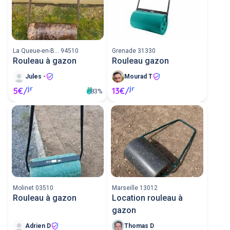
La Queue-en-B... 94510
Grenade 31330
Rouleau à gazon
Rouleau gazon
Jules -
Mourad T
jr
jr
5€/
13€/
83%
Molinet 03510
Marseille 13012
Rouleau à gazon
Location rouleau à
gazon
Adrien D
Thomas D