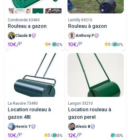
particulier pour quelques euros par jour. Les
petites annonces de particuliers proposant la
location d'un rotovator sont nombreuses, les
Combronde 63460
Lentilly 69210
voici.
Rouleau a gazon
Rouleau à gazon
Claude B
Anthony P
jr
jr
10€/
10€/
4.7
5.0
92%
83%
La Ravoire 73490
Langon 33210
Location rouleau à
Location rouleau à
gazon 48l
gazon perel
Henric T
Alexis B
jr
jr
10€/
12€/
5.0
83%
100%