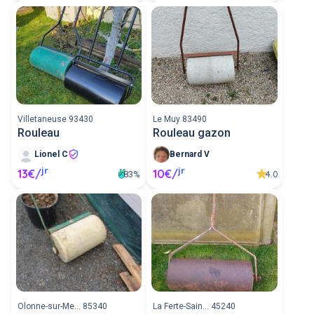
Villetaneuse 93430
Le Muy 83490
Rouleau
Rouleau gazon
Lionel C
Bernard V
jr
jr
13€/
10€/
4.0
83%
Olonne-sur-Me... 85340
La Ferte-Sain... 45240