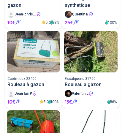
gazon
synthetique
Jean-christophe V
Quentin B
jr
jr
10€/
25€/
5.0
88%
100%
Coetmieux 22400
Escalquens 31750
Rouleau à gazon
Rouleau a gazon
Jean luc P
Valentin L
jr
jr
10€/
13€/
5.0
100%
86%