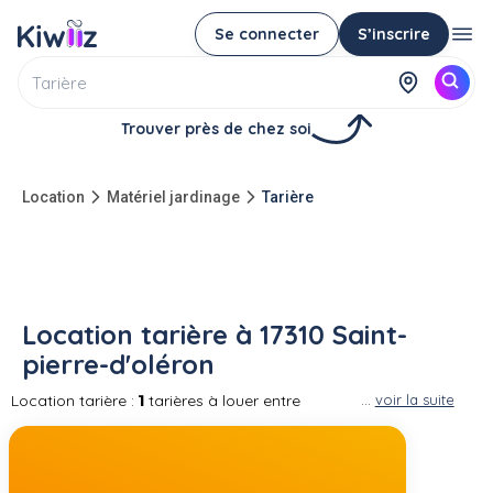
Se connecter
S’inscrire
Trouver près de chez soi
Location
Matériel jardinage
Tarière
Location tarière à 17310 Saint-
pierre-d'oléron
Location tarière :
1
tarières à louer entre
...
voir la suite
particuliers à 17310 Saint-pierre-d'oléron Il
existe plusieurs types de tarières selon
l'utilisation, pour les petits travaux comme les
tarières à main jusqu'aux grands travaux