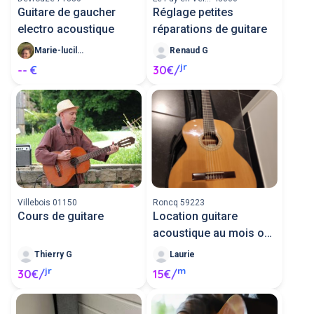
Guitare de gaucher
Réglage petites
electro acoustique
réparations de guitare
Marie-lucile B
Renaud G
jr
-- €
30€/
Villebois 01150
Roncq 59223
Cours de guitare
Location guitare
acoustique au mois ou
à l'année
Thierry G
Laurie
jr
m
30€/
15€/