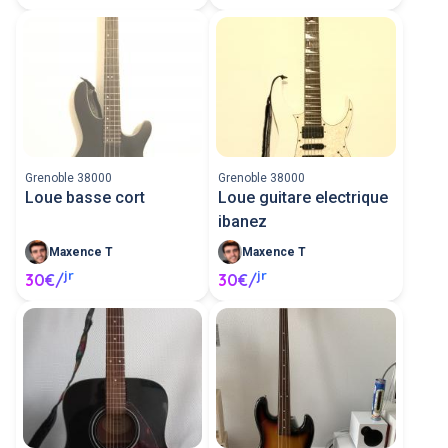
Grenoble 38000
Grenoble 38000
Loue basse cort
Loue guitare electrique
ibanez
Maxence T
Maxence T
jr
jr
30€/
30€/