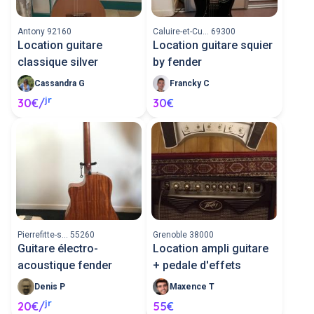
Antony 92160
Caluire-et-Cu... 69300
Location guitare
Location guitare squier
classique silver
by fender
Cassandra G
Francky C
jr
30€/
30€
Pierrefitte-s... 55260
Grenoble 38000
Guitare électro-
Location ampli guitare
acoustique fender
+ pedale d'effets
Denis P
Maxence T
jr
20€/
55€