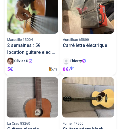
Marseille 13004
Aureilhan 65800
2 semaines : 5€ :
Carré lette électrique
location guitare elec ou
acousti
Olivier D
Thierry
jr
5€
8€/
67%
La Crau 83260
Fumel 47500