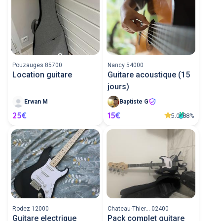
Pouzauges 85700
Nancy 54000
Location guitare
Guitare acoustique (15
jours)
Erwan M
Baptiste G
25€
15€
5.0
88%
Rodez 12000
Chateau-Thier... 02400
Guitare electrique
Pack complet guitare