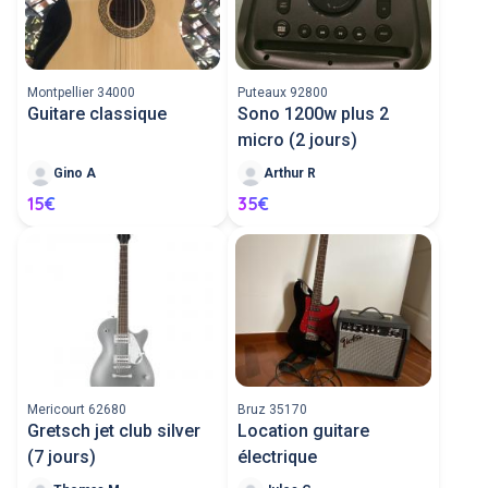
Montpellier 34000
Puteaux 92800
Guitare classique
Sono 1200w plus 2
micro (2 jours)
Gino A
Arthur R
15€
35€
Mericourt 62680
Bruz 35170
Gretsch jet club silver
Location guitare
(7 jours)
électrique