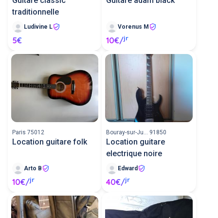
Guitare classic
Guitare adam black
traditionnelle
Ludivine L
Vorenus M
jr
5€
10€/
Paris 75012
Bouray-sur-Ju... 91850
Location guitare folk
Location guitare
electrique noire
Arto B
Edward
jr
jr
10€/
40€/