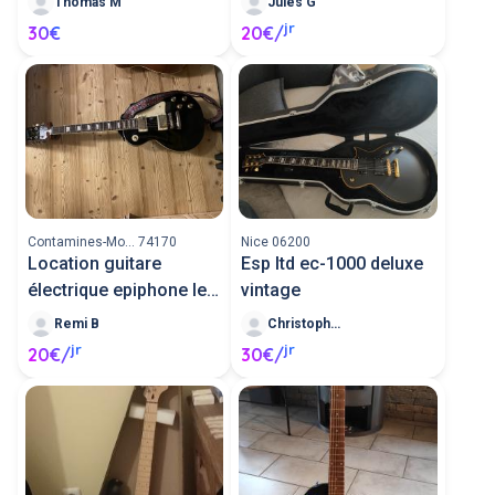
Thomas M
Jules G
jr
30€
20€/
Contamines-Mo... 74170
Nice 06200
Location guitare
Esp ltd ec-1000 deluxe
électrique epiphone les
vintage
paul
Remi B
Christophe M
jr
jr
20€/
30€/