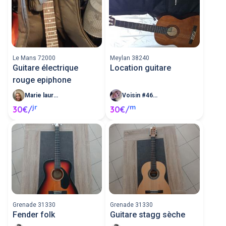
Le Mans 72000
Meylan 38240
Guitare électrique
Location guitare
rouge epiphone
Marie laure F
Voisin #468041
jr
m
30€/
30€/
Grenade 31330
Grenade 31330
Fender folk
Guitare stagg sèche