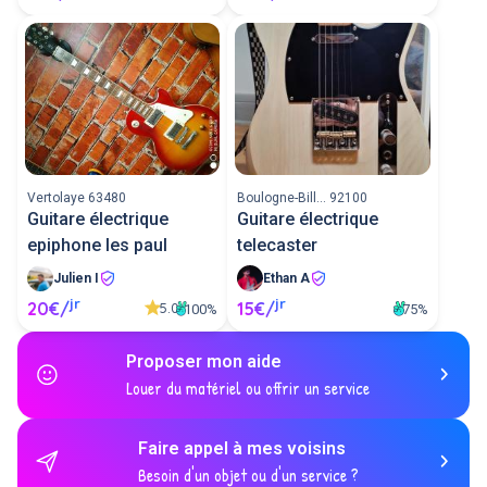
Vertolaye 63480
Boulogne-Bill... 92100
Guitare électrique
Guitare électrique
epiphone les paul
telecaster
Julien I
Ethan A
jr
jr
20€/
15€/
5.0
100%
75%
Proposer mon aide
Louer du matériel ou offrir un service
Faire appel à mes voisins
Besoin d'un objet ou d'un service ?