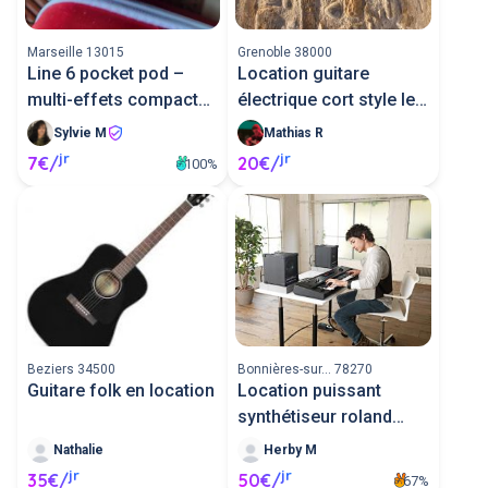
Marseille 13015
Grenoble 38000
Line 6 pocket pod –
Location guitare
multi-effets compact
électrique cort style les
pour
pa
Sylvie M
Mathias R
jr
jr
7€/
20€/
100%
Beziers 34500
Bonnières-sur... 78270
Guitare folk en location
Location puissant
synthétiseur roland
juno di
Nathalie
Herby M
jr
jr
35€/
50€/
67%