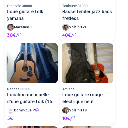
Grenoble 38000
Toulouse 31300
Loue guitare folk
Basse fender jazz bass
yamaha
fretless
Maxence T
Voisin #210256
jr
jr
30€/
40€/
Rennes 35200
Amiens 80000
Location mensuelle
Loue guitare rouge
d'une guitare folk (15
électrique neuf
jours)
Dominique P
Voisin #184760
jr
5€
10€/