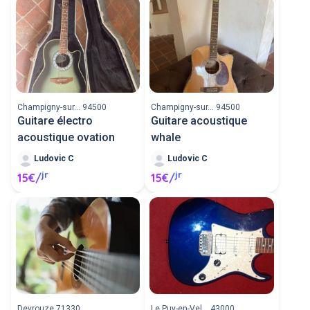
Champigny-sur... 94500
Champigny-sur... 94500
Guitare électro
Guitare acoustique
acoustique ovation
whale
Ludovic C
Ludovic C
jr
jr
15€/
15€/
Devrouze 71330
Le Puy-en-Vel... 43000