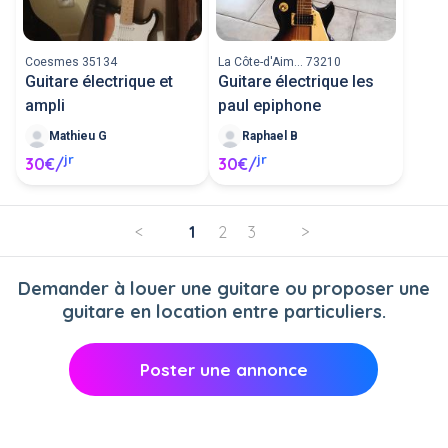
Coesmes 35134
La Côte-d'Aim... 73210
Guitare électrique et
Guitare électrique les
ampli
paul epiphone
Mathieu G
Raphael B
jr
jr
30€/
30€/
<
1
2
3
>
Demander à louer une guitare ou proposer une
guitare en location entre particuliers.
Poster une annonce