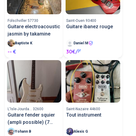
Folschviller 57730
Saint-Ouen 93400
Guitare electroacoustic
Guitare ibanez rouge
jasmin by takamine
Baptiste K
Daniel M
jr
-- €
30€/
L'Isle-Jourda... 32600
Saint-Nazaire 44600
Guitare fender squier
Tout instrument
(ampli possible) (7
jours)
Yohann B
Alexis G