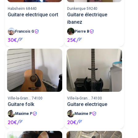
Habsheim 68440
Dunkerque 59240
Guitare electrique cort
Guitare électrique
ibanez
Francois G
Pierre B
jr
jr
30€/
25€/
Ville-la-Gran... 74100
Ville-la-Gran... 74100
Guitare folk
Guitare electrique
Maxime P
Maxime P
jr
jr
20€/
20€/