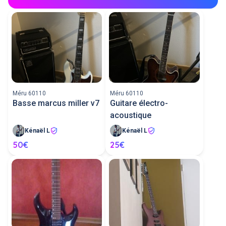
Méru 60110
Méru 60110
Basse marcus miller v7
Guitare électro-
acoustique
Kénaël L
Kénaël L
50€
25€