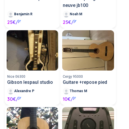
neuve jb100
Benjamin R
Noah M
jr
jr
25€/
25€/
Nice 06300
Cergy 95000
Gibson lespaul studio
Guitare +repose pied
Alexandre P
Thomas M
jr
jr
30€/
10€/