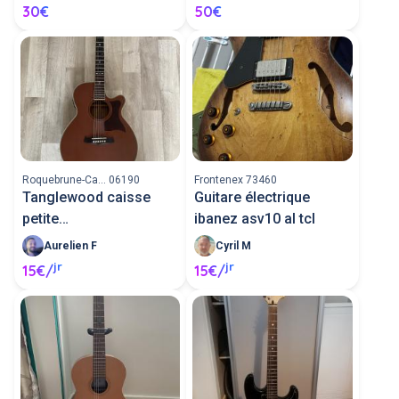
30€
50€
Roquebrune-Ca... 06190
Frontenex 73460
Tanglewood caisse
Guitare électrique
petite
ibanez asv10 al tcl
électroacoustique
Aurelien F
Cyril M
jr
jr
15€/
15€/