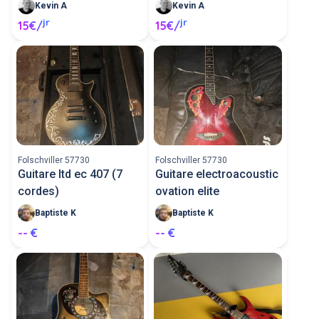
Kevin A
Kevin A
jr
jr
15€/
15€/
Folschviller 57730
Folschviller 57730
Guitare ltd ec 407 (7
Guitare electroacoustic
cordes)
ovation elite
Baptiste K
Baptiste K
-- €
-- €