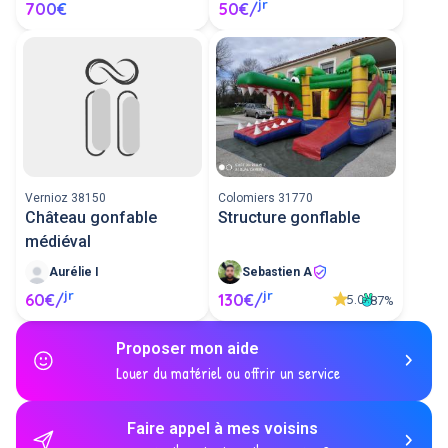
jr
700€
50€/
Vernioz 38150
Colomiers 31770
Château gonfable
Structure gonflable
médiéval
Aurélie I
Sebastien A
jr
jr
60€/
130€/
5.0
87%
Proposer mon aide
Louer du matériel ou offrir un service
Faire appel à mes voisins