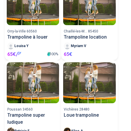
Orry-la-Ville 60560
Chaillé-les-M... 85450
Trampoline à louer
Trampoline location
Louisa Y
Myriam V
jr
65€/
65€
100%
Poussan 34560
Vichères 28480
Trampoline super
Loue trampoline
ludique
Patricia F
Alice A