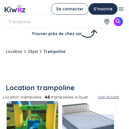
Se connecter
S’inscrire
Trouver près de chez soi
Location
Objet
Trampoline
Location trampoline
Location trampoline :
45
trampolines à louer
...
voir la suite
entre particuliers Avoir un trampoline dans son
jardin avec des accessoires de trampoline est
le désir de chaque enfant, pour les beaux
jours, optez pour la location de trampoline.
Pour la sécurité, il est recommandé de choisir
la location d’un trampoline à filet ou un