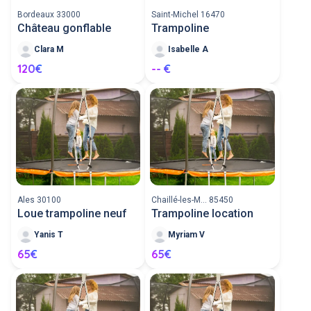
Bordeaux 33000
Saint-Michel 16470
Château gonflable
Trampoline
Clara M
Isabelle A
120€
-- €
Ales 30100
Chaillé-les-M... 85450
Loue trampoline neuf
Trampoline location
Yanis T
Myriam V
65€
65€