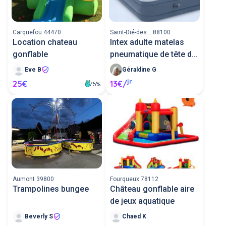
trampoline enfant, pour les enfants de bas
âge. La location de trampoline entre
particuliers, c'est possible ! Trouvez en location
Carquefou 44470
Saint-Dié-des... 88100
un petit trampoline, un grand trampoline et
Location chateau
Intex adulte matelas
même un trampoline de fitness. Vous pouvez
trouver une location de trampoline pas cher
gonflable
pneumatique de tête de
entre voisins autour de chez vous. Pour plus de
lit
Eve B
Géraldine G
sécurité et entretenir votre trampoline pensez
à changer la mousse de protection trampoline.
jr
25€
13€/
75%
Aumont 39800
Fourqueux 78112
Trampolines bungee
Château gonflable aire
de jeux aquatique
Beverly S
Chaed K