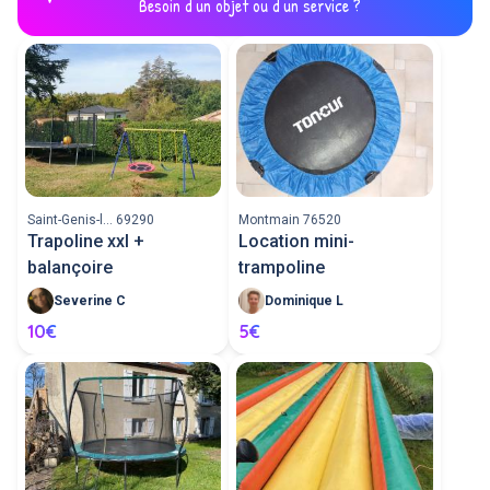
Besoin d'un objet ou d'un service ?
Saint-Genis-l... 69290
Montmain 76520
Trapoline xxl +
Location mini-
balançoire
trampoline
Severine C
Dominique L
10€
5€