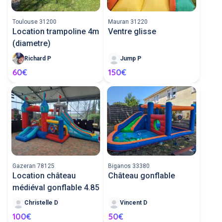
Toulouse 31200
Mauran 31220
Location trampoline 4m
Ventre glisse
(diametre)
Richard P
Jump P
60€
150€
Gazeran 78125
Biganos 33380
Location château
Château gonflable
médiéval gonflable 4.85
Christelle D
Vincent D
100€
50€