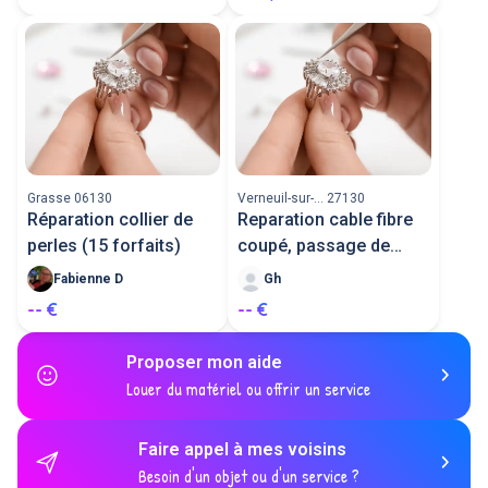
Grasse 06130
Verneuil-sur-... 27130
Réparation collier de
Reparation cable fibre
perles (15 forfaits)
coupé, passage de
cable co
Fabienne D
Gh
-- €
-- €
Proposer mon aide
Louer du matériel ou offrir un service
Faire appel à mes voisins
Besoin d'un objet ou d'un service ?