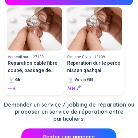
Verneuil-sur-... 27130
Simiane-Collo... 13109
Reparation cable fibre
Reparation durite perce
coupé, passage de
nissan qashqai
cable co
sifflement
Gh
Voisin #557792
h
-- €
30€/
Demander un service / jobbing de réparation ou
proposer un service de réparation entre
particuliers.
Poster une annonce