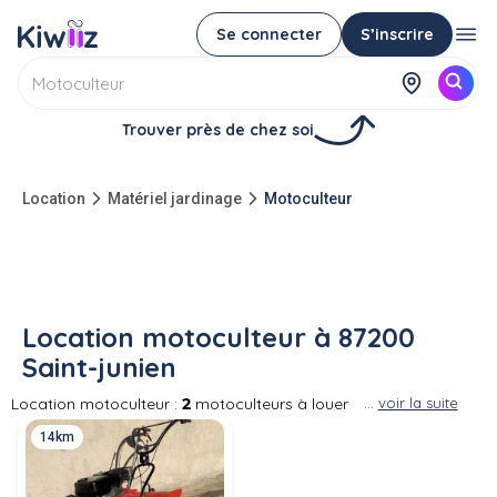
Se connecter
S’inscrire
Trouver près de chez soi
Location
Matériel jardinage
Motoculteur
Location motoculteur à 87200
Saint-junien
Location motoculteur :
2
motoculteurs à louer
...
voir la suite
entre particuliers à 87200 Saint-junien Louer un
14km
motoculteur de particulier à particulier vous
permettra de retourner la terre pour un
engazonnement ou pour préparer votre jardin