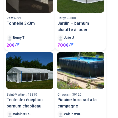
Valff 67210
Cergy 95000
Tonnelle 3x3m
Jardin + barnum
chauffé à louer
Rémy T
Julie J
jr
jr
20€/
700€/
Saint-Martin-... 13310
Chaussin 39120
Tente de réception
Piscine hors sol a la
barnum chapiteau
campagne
Voisin #27370
Voisin #98195