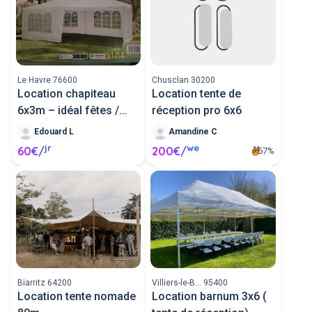
Le Havre 76600
Chusclan 30200
Location chapiteau
Location tente de
6x3m – idéal fêtes /
réception pro 6x6
anniversai
Edouard L
Amandine C
jr
we
60€/
200€/
67%
Biarritz 64200
Villiers-le-B... 95400
Location tente nomade
Location barnum 3x6 (