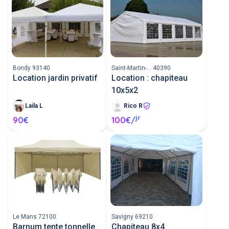
Bondy 93140
Saint-Martin-... 40390
Location jardin privatif
Location : chapiteau
10x5x2
Laila L
Rico R
jr
90€
100€/
Le Mans 72100
Savigny 69210
Barnum tente tonnelle
Chapiteau 8x4