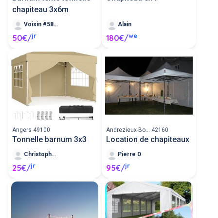
chapiteau 3x6m
Voisin #588834
Alain
jr
we
50€/
180€/
Angers 49100
Andrezieux-Bo... 42160
Tonnelle barnum 3x3
Location de chapiteaux
Christophe P
Pierre D
jr
jr
25€/
95€/