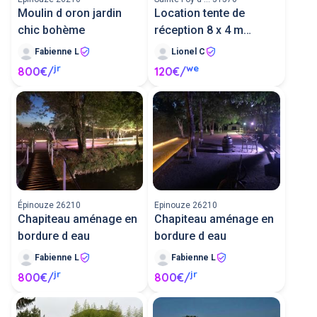
Moulin d oron jardin
Location tente de
chic bohème
réception 8 x 4 m
(barnum)
Fabienne L
Lionel C
jr
we
800€/
120€/
Épinouze 26210
Epinouze 26210
Chapiteau aménage en
Chapiteau aménage en
bordure d eau
bordure d eau
Fabienne L
Fabienne L
jr
jr
800€/
800€/