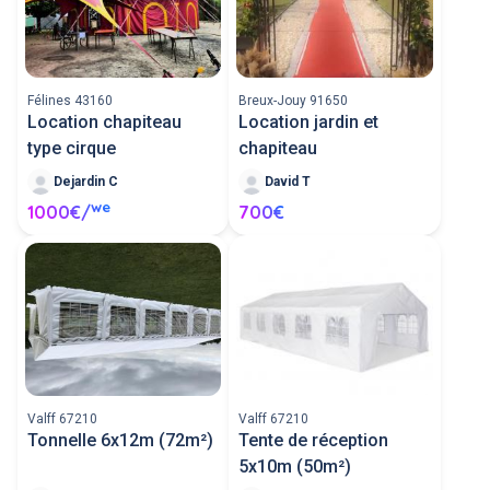
Félines 43160
Breux-Jouy 91650
Location chapiteau
Location jardin et
type cirque
chapiteau
Dejardin C
David T
we
1000€/
700€
Valff 67210
Valff 67210
Tonnelle 6x12m (72m²)
Tente de réception
5x10m (50m²)