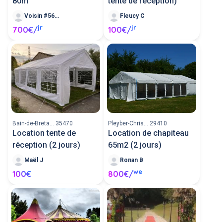
80m
tente de réception)
Voisin #564475
Fleucy C
jr
jr
700€/
100€/
Bain-de-Breta... 35470
Pleyber-Chris... 29410
Location tente de
Location de chapiteau
réception (2 jours)
65m2 (2 jours)
Maël J
Ronan B
we
100€
800€/