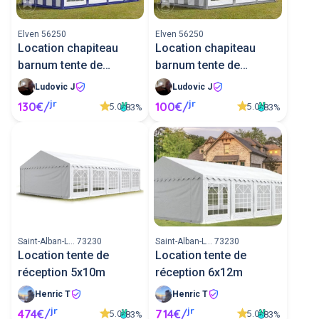
Elven 56250
Elven 56250
Location chapiteau
Location chapiteau
barnum tente de
barnum tente de
réception 8x4
réception 6x4
Ludovic J
Ludovic J
jr
jr
130€/
100€/
5.0
5.0
83%
83%
Saint-Alban-L... 73230
Saint-Alban-L... 73230
Location tente de
Location tente de
réception 5x10m
réception 6x12m
Henric T
Henric T
jr
jr
474€/
714€/
5.0
5.0
83%
83%