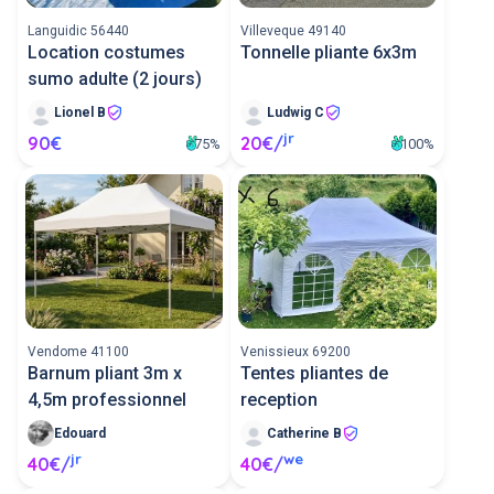
Languidic 56440
Villeveque 49140
Location costumes
Tonnelle pliante 6x3m
sumo adulte (2 jours)
Lionel B
Ludwig C
jr
90€
20€/
75%
100%
Vendome 41100
Venissieux 69200
Barnum pliant 3m x
Tentes pliantes de
4,5m professionnel
reception
Edouard
Catherine B
jr
we
40€/
40€/