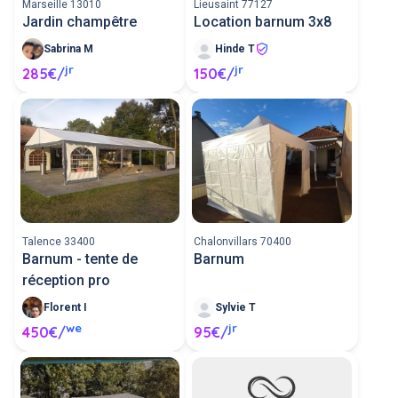
Marseille 13010
Lieusaint 77127
Jardin champêtre
Location barnum 3x8
Sabrina M
Hinde T
jr
jr
285€/
150€/
Talence 33400
Chalonvillars 70400
Barnum - tente de
Barnum
réception pro
Florent I
Sylvie T
we
jr
450€/
95€/