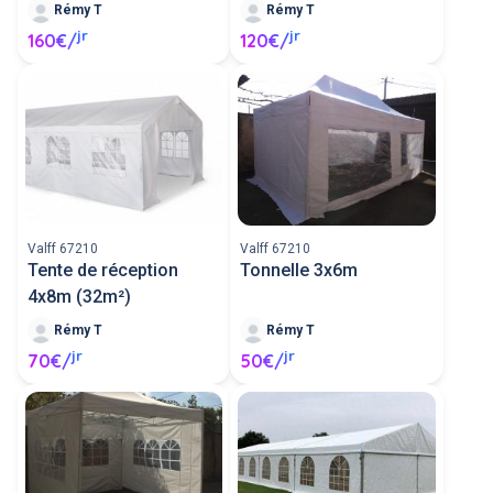
Rémy T
Rémy T
jr
jr
160€/
120€/
Valff 67210
Valff 67210
Tente de réception
Tonnelle 3x6m
4x8m (32m²)
Rémy T
Rémy T
jr
jr
70€/
50€/