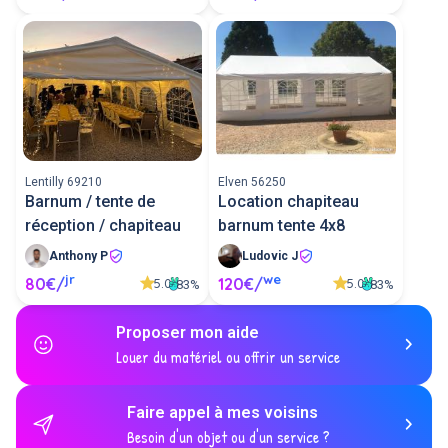
Lentilly 69210
Elven 56250
Barnum / tente de
Location chapiteau
réception / chapiteau
barnum tente 4x8
Anthony P
Ludovic J
jr
we
80€/
120€/
5.0
5.0
83%
83%
Proposer mon aide
Louer du matériel ou offrir un service
Faire appel à mes voisins
Besoin d'un objet ou d'un service ?