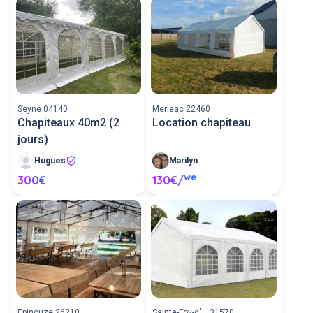
Seyne 04140
Merleac 22460
Chapiteaux 40m2 (2
Location chapiteau
jours)
Hugues
Marilyn
we
300€
130€/
Epinouze 26210
Sainte-Foy-d'... 31570