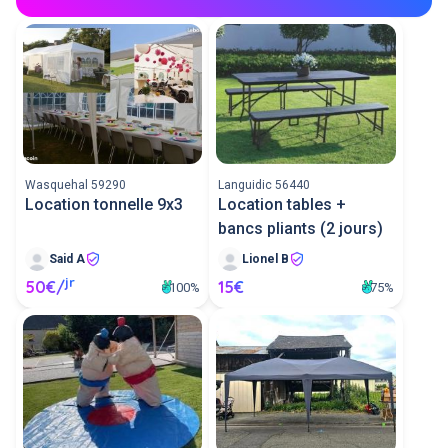
Wasquehal 59290
Languidic 56440
Location tonnelle 9x3
Location tables +
bancs pliants (2 jours)
Said A
Lionel B
jr
50€/
15€
100%
75%