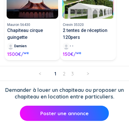
Mauron 56430
Crevin 35320
Chapiteau cirque
2 tentes de réception
guingette
120pers
Damien
- -
we
we
1500€/
150€/
<
1
2
3
>
Demander à louer un chapiteau ou proposer un
chapiteau en location entre particuliers.
Poster une annonce