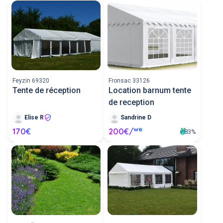
Feyzin 69320
Fronsac 33126
Tente de réception
Location barnum tente
de reception
Elise R
Sandrine D
we
170€
200€/
83%