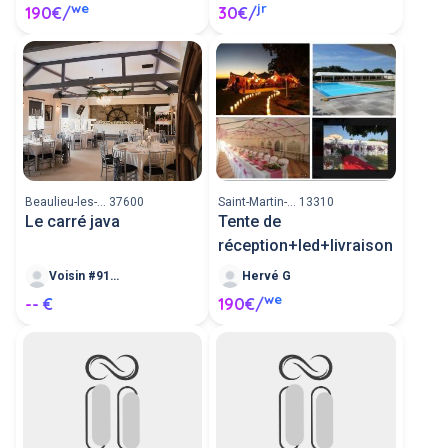
we
jr
190€/
30€/
Beaulieu-les-... 37600
Saint-Martin-... 13310
Le carré java
Tente de
réception+led+livraison
Voisin #91495
Hervé G
we
-- €
190€/