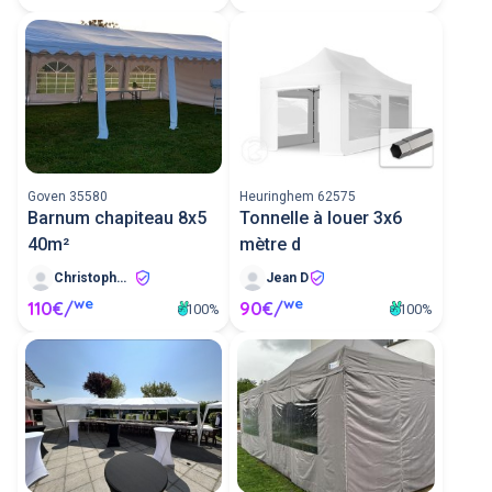
Goven 35580
Heuringhem 62575
Barnum chapiteau 8x5
Tonnelle à louer 3x6
40m²
mètre d
Christophe Q
Jean D
we
we
110€/
90€/
100%
100%