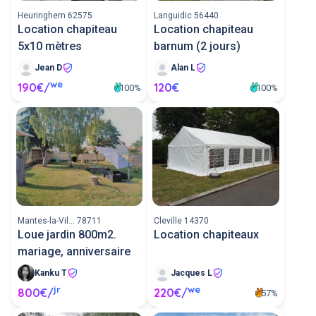
Heuringhem 62575
Languidic 56440
Location chapiteau
Location chapiteau
5x10 mètres
barnum (2 jours)
Jean D
Alan L
we
190€/
120€
100%
100%
Mantes-la-Vil... 78711
Cleville 14370
Loue jardin 800m2.
Location chapiteaux
mariage, anniversaire
Kanku T
Jacques L
jr
we
800€/
220€/
57%