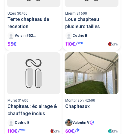
Uzès 30700
Lherm 31600
Tente chapiteau de
Loue chapiteau
reception
plusieurs tailles
Voisin #52018
Cedric B
we
55€
110€/
50%
Muret 31600
Montbrison 42600
Chapiteau: éclairage &
Chapiteaux
chauffage inclus
Cedric B
Valentin V
we
jr
110€/
60€/
50%
80%