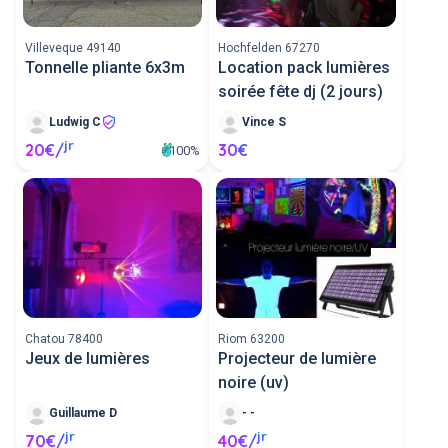
Villeveque 49140
Hochfelden 67270
Tonnelle pliante 6x3m
Location pack lumières
soirée fête dj (2 jours)
Ludwig C
Vince S
jr
20€/
30€
100%
Chatou 78400
Riom 63200
Jeux de lumières
Projecteur de lumière
noire (uv)
Guillaume D
- -
jr
jr
70€/
40€/