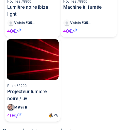
Houilles 78800
Houilles 78800
Lumière noire ibiza
Machine à fumée
light
Voisin #35182
Voisin #35182
jr
jr
40€/
40€/
Riom 63200
Projecteur lumière
noire / uv
Matys B
jr
40€/
67%