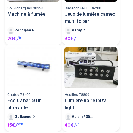
Souvignargues 30250
Badecon-le-Pi... 36200
Machine à fumée
Jeux de lumière cameo
multi fx bar
Rodolphe B
Rémy C
jr
jr
20€/
30€/
Chatou 78400
Houilles 78800
Eco uv bar 50 ir
Lumière noire ibiza
ultraviolet
light
Guillaume D
Voisin #35182
we
jr
15€/
40€/