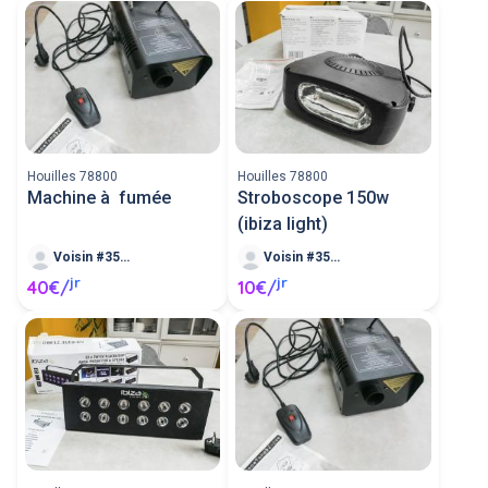
Houilles 78800
Houilles 78800
Machine à fumée
Stroboscope 150w
(ibiza light)
Voisin #35182
Voisin #35182
jr
jr
40€/
10€/