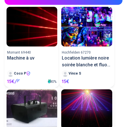
Mornant 69440
Hochfelden 67270
Machine à uv
Location lumière noire
soirée blanche et fluo
(2 j
Coco P
Vince S
jr
15€/
15€
80%