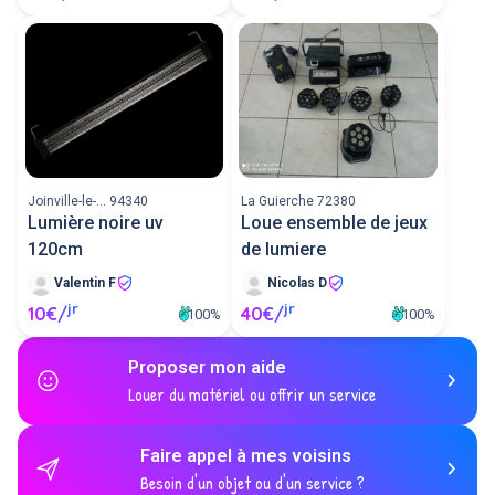
Joinville-le-... 94340
La Guierche 72380
Lumière noire uv
Loue ensemble de jeux
120cm
de lumiere
Valentin F
Nicolas D
jr
jr
10€/
40€/
100%
100%
Proposer mon aide
Louer du matériel ou offrir un service
Faire appel à mes voisins
Besoin d'un objet ou d'un service ?