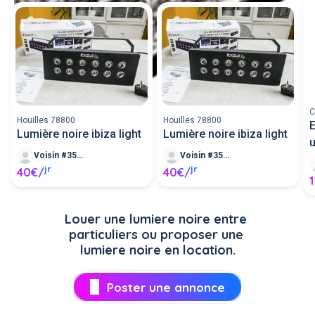
C
Houilles 78800
Houilles 78800
E
Lumière noire ibiza light
Lumière noire ibiza light
u
Voisin #35182
Voisin #35182
jr
jr
40€/
40€/
Louer une lumiere noire entre 
particuliers ou proposer une 
lumiere noire en location.
Poster une annonce