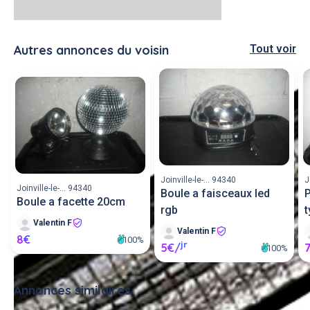
Autres annonces du voisin
Tout voir
Joinville-le-... 94340
J
Joinville-le-... 94340
Boule a faisceaux led
P
Boule a facette 20cm
rgb
t
Valentin F
Valentin F
8€
100%
jr
5€/
100%
Annonces similaires
Tout voir