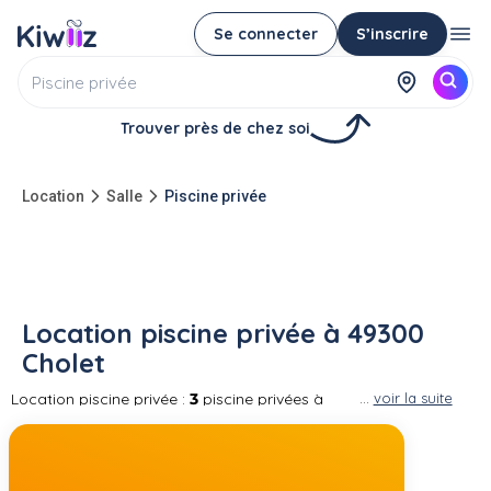
Se connecter
S’inscrire
Trouver près de chez soi
Location
Salle
Piscine privée
Location piscine privée à 49300
Cholet
Location piscine privée :
3
piscine privées à
...
voir la suite
louer entre particuliers à 49300 Cholet Vous
pouvez louer la piscine privée d'un particulier
pour une location à la journée, demi-journée
ou à l'heure ! Partagez un moment de