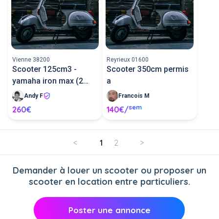
Vienne 38200
Reyrieux 01600
Scooter 125cm3 -
Scooter 350cm permis
yamaha iron max (2
a
semaines)
Andy F
Francois M
sem
260€
140€/
<
1
2
>
Demander à louer un scooter ou proposer un
scooter en location entre particuliers.
Poster une annonce