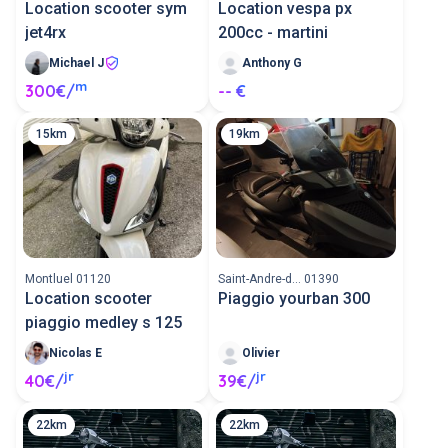
Location scooter sym
Location vespa px
jet4rx
200cc - martini
Michael J
Anthony G
m
300€/
-- €
15km
19km
Montluel 01120
Saint-Andre-d... 01390
Location scooter
Piaggio yourban 300
piaggio medley s 125
Nicolas E
Olivier
jr
jr
40€/
39€/
22km
22km