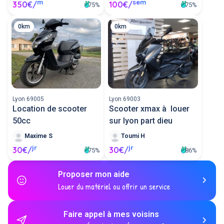
m
sem
350€/
100€/
75%
75%
0km
0km
Lyon 69005
Lyon 69003
Location de scooter
Scooter xmax à louer
50cc
sur lyon part dieu
Maxime S
Toumi H
jr
jr
30€/
30€/
75%
86%
Proposer mon aide
Louer du matériel ou offrir un service
Faire appel à mes voisins