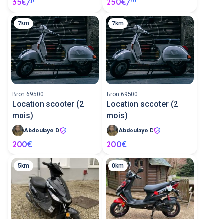
35€/
250€/
7km
7km
Bron 69500
Bron 69500
Location scooter (2
Location scooter (2
mois)
mois)
Abdoulaye D
Abdoulaye D
200€
200€
5km
0km