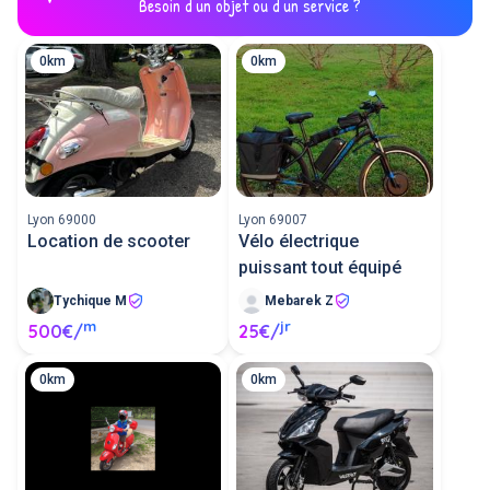
Besoin d'un objet ou d'un service ?
0km
0km
Lyon 69000
Lyon 69007
Location de scooter
Vélo électrique
puissant tout équipé
Tychique M
Mebarek Z
m
jr
500€/
25€/
0km
0km