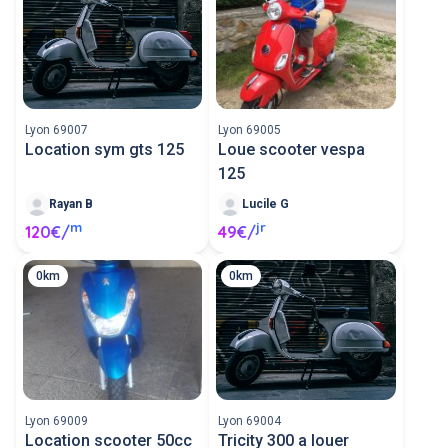
Lyon 69007
Lyon 69005
Location sym gts 125
Loue scooter vespa
125
Rayan B
Lucile G
m
jr
120€/
49€/
0km
0km
Lyon 69009
Lyon 69004
Location scooter 50cc
Tricity 300 a louer