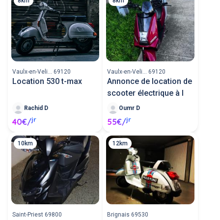
8km
8km
Vaulx-en-Veli... 69120
Vaulx-en-Veli... 69120
Location 530 t-max
Annonce de location de
scooter électrique à l
Rachid D
Oumr D
jr
jr
40€/
55€/
10km
12km
Saint-Priest 69800
Brignais 69530