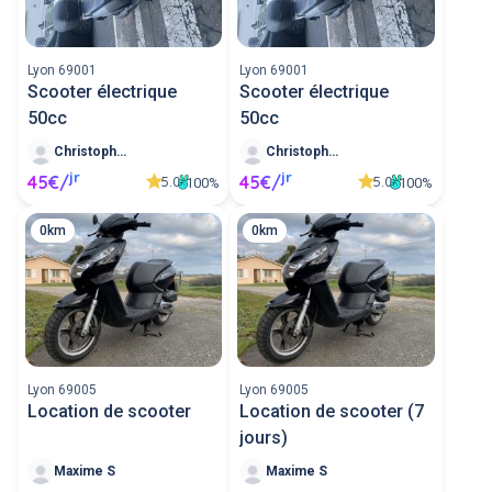
scooter 125cc.
Lyon 69001
Lyon 69001
Scooter électrique
Scooter électrique
50cc
50cc
Christophe F
Christophe F
jr
jr
45€/
45€/
5.0
5.0
100%
100%
0km
0km
Lyon 69005
Lyon 69005
Location de scooter
Location de scooter (7
jours)
Maxime S
Maxime S