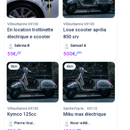
Villeurbanne 69100
Villeurbanne 69100
En location trottinette
Loue scooter aprilia
électrique e scooter
850 srv
Sabrina B
Samuel A
jr
m
55€/
500€/
3km
4km
Villeurbanne 69100
Sainte-Foy-le... 69110
Kymco 125cc
Miku max électrique
Pierre-louis M
Nour-eddine B
jr
m