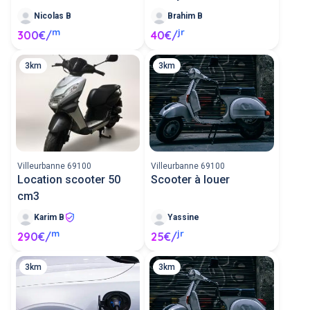
Nicolas B
Brahim B
m
jr
300€/
40€/
3km
3km
Villeurbanne 69100
Villeurbanne 69100
Location scooter 50
Scooter à louer
cm3
Karim B
Yassine
m
jr
290€/
25€/
3km
3km