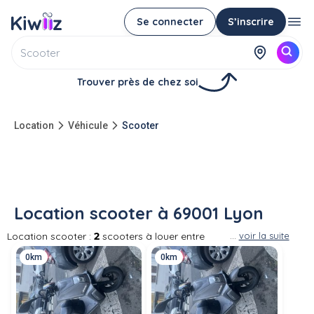
Se connecter
S’inscrire
Trouver près de chez soi
Location
Véhicule
Scooter
Location scooter à 69001 Lyon
Location scooter :
2
scooters à louer entre
...
voir la suite
particuliers à 69001 Lyon Louer le scooter d'un
0km
0km
particulier à proximité pour vos trajets. Partout
en France, des particuliers proposent la
location de leur scooter. Les scooters
proposés à la location par des particuliers
sont aussi bien des scooter 50cc que des