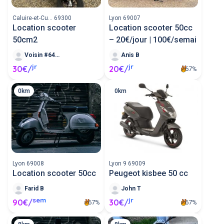
Caluire-et-Cu... 69300
Lyon 69007
Location scooter
Location scooter 50cc
50cm2
– 20€/jour | 100€/semai
Voisin #64291
Anis B
jr
jr
30€/
20€/
67%
0km
0km
Lyon 69008
Lyon 9 69009
Location scooter 50cc
Peugeot kisbee 50 cc
Farid B
John T
sem
jr
90€/
30€/
67%
67%