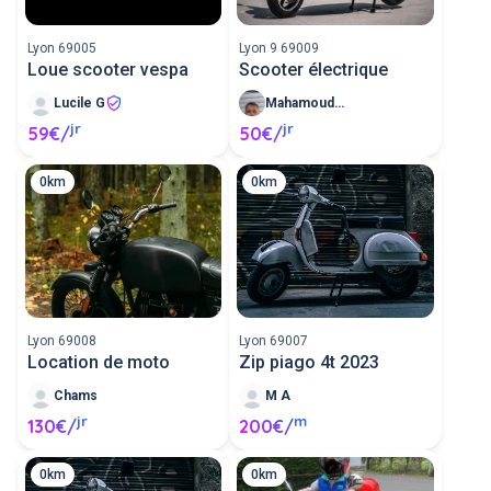
Lyon 69005
Lyon 9 69009
Loue scooter vespa
Scooter électrique
Lucile G
Mahamoud M
jr
jr
59€/
50€/
0km
0km
Lyon 69008
Lyon 69007
Location de moto
Zip piago 4t 2023
Chams
M A
jr
m
130€/
200€/
0km
0km