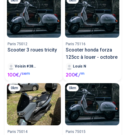
0km
0km
Paris 75012
Paris 75116
Scooter 3 roues tricity
Scooter honda forza
125cc à louer - octobre
Voisin #385245
Louis N
sem
m
100€/
200€/
0km
0km
Paris 75014
Paris 75015