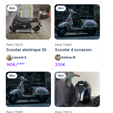
0km
0km
Paris 75015
Paris 75000
Scooter electrique 50
Scooter d occasion
Laurent S
Helene M
sem
140€/
200€
0km
0km
Paris 75000
Paris 75013