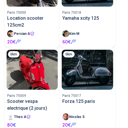
Paris 75000
Paris 75018
Location scooter
Yamaha xcity 125
125cm2
Persian A
Kim M
jr
jr
20€/
60€/
0km
0km
Paris 75009
Paris 75017
Scooter vespa
Forza 125 paris
electrique (2 jours)
Theo A
Nicolas S
jr
80€
20€/