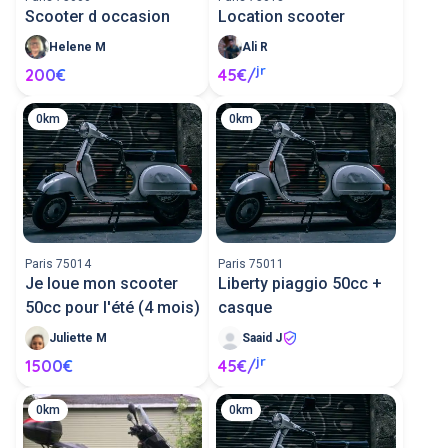
Scooter d occasion
Location scooter
Helene M
Ali R
jr
200€
45€/
0km
0km
Paris 75014
Paris 75011
Je loue mon scooter
Liberty piaggio 50cc +
50cc pour l'été (4 mois)
casque
Juliette M
Saaid J
jr
1500€
45€/
0km
0km