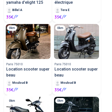
yamaha d'elight 125
électrique
Billel A
Tera E
jr
jr
35€/
35€/
0km
0km
Paris 75010
Paris 75010
Location scooter super
Location scooter super
beau
beau
Mouloud B
Mouloud B
jr
jr
35€/
35€/
0km
0km