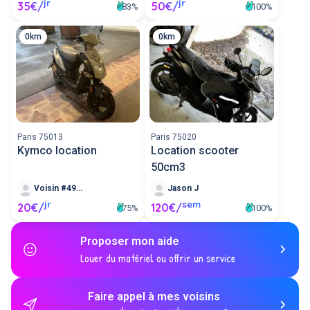
jr
jr
35€/
50€/
83%
100%
0km
0km
Paris 75013
Paris 75020
Kymco location
Location scooter
50cm3
Voisin #495600
Jason J
jr
sem
20€/
120€/
75%
100%
Proposer mon aide
Louer du matériel ou offrir un service
Faire appel à mes voisins