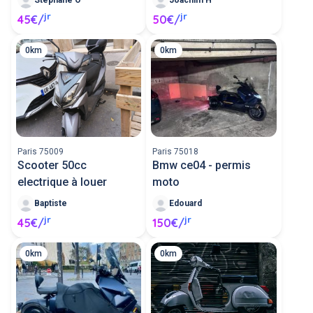
jr
jr
45€/
50€/
0km
0km
Paris 75009
Paris 75018
Scooter 50cc
Bmw ce04 - permis
electrique à louer
moto
Baptiste
Edouard
jr
jr
45€/
150€/
0km
0km