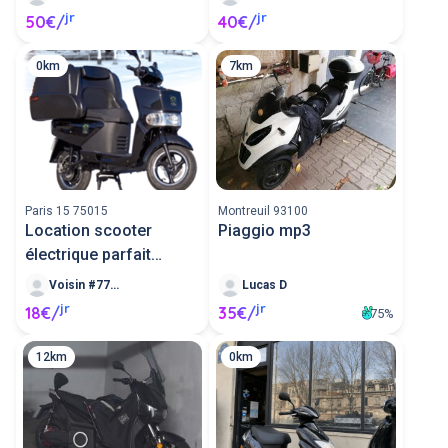
jr
jr
50€/
40€/
0km
7km
Paris 15 75015
Montreuil 93100
Location scooter
Piaggio mp3
électrique parfait
coursier
Voisin #7768
Lucas D
jr
jr
18€/
35€/
75%
12km
0km