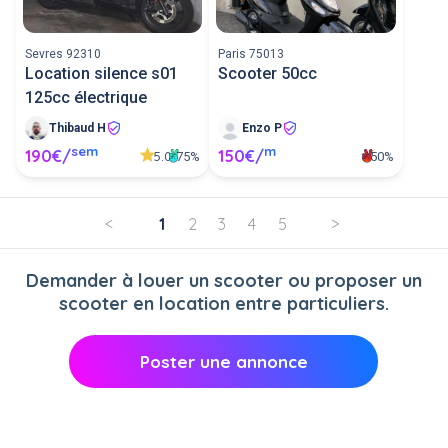
Sevres 92310
Paris 75013
Location silence s01
Scooter 50cc
125cc électrique
Thibaud H
Enzo P
sem
m
190€/
150€/
5.0
75%
50%
<
1
2
3
4
5
>
Demander à louer un scooter ou proposer un
scooter en location entre particuliers.
Poster une annonce