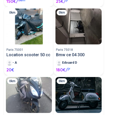
150€/
25€/
0km
0km
Paris 75001
Paris 75018
Location scooter 50 cc
Bmw ce 04 300
- A
Edouard D
jr
20€
180€/
0km
0km