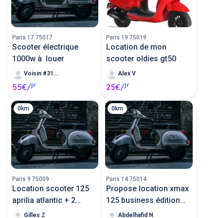
Paris 17 75017
Paris 19 75019
Scooter électrique
Location de mon
1000w à louer
scooter oldies gt50
Voisin #31111
Alex V
jr
jr
55€/
25€/
0km
0km
Paris 9 75009
Paris 14 75014
Location scooter 125
Propose location xmax
aprilia atlantic + 2
125 business édition
casques
2013
Gilles Z
Abdelhafid N