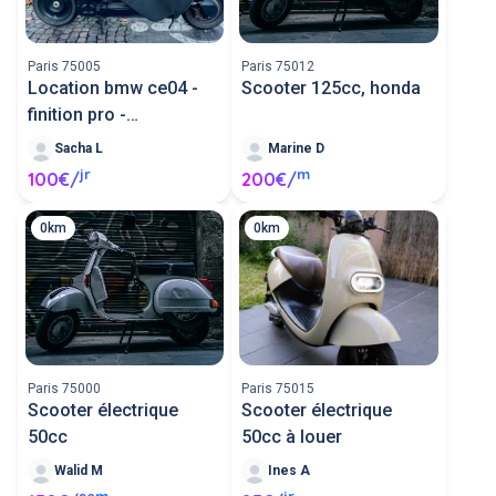
Paris 75005
Paris 75012
Location bmw ce04 -
Scooter 125cc, honda
finition pro -
permismoto
Sacha L
Marine D
jr
m
100€/
200€/
0km
0km
Paris 75000
Paris 75015
Scooter électrique
Scooter électrique
50cc
50cc à louer
Walid M
Ines A
sem
jr