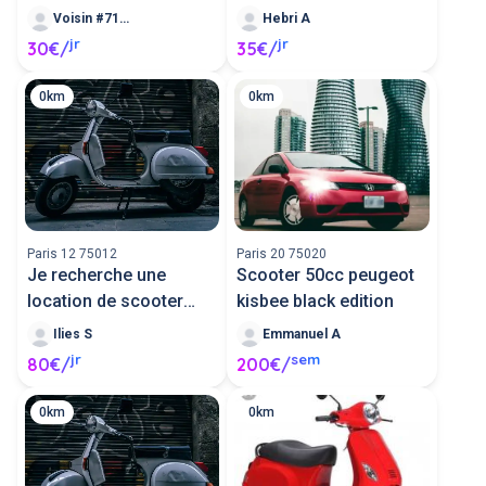
Voisin #71259
Hebri A
jr
jr
30€/
35€/
0km
0km
Paris 12 75012
Paris 20 75020
Je recherche une
Scooter 50cc peugeot
location de scooter
kisbee black edition
pour 1 jour
Ilies S
Emmanuel A
jr
sem
80€/
200€/
0km
0km