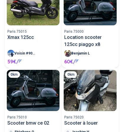
Paris 75015
Paris 75000
Xmax 125cc
Location scooter
125cc piaggo x8
Voisin #90532
Benjamin L
jr
jr
59€/
60€/
0km
0km
Paris 75010
Paris 75020
Scooter bmw ce 02
Scooter à louer
Stéphane O
Joachim H