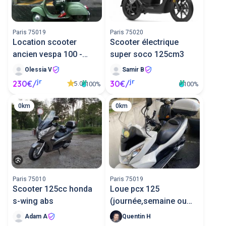
scooter 125cc.
Paris 75019
Paris 75020
Location scooter
Scooter électrique
ancien vespa 100 -
super soco 125cm3
1978
Olessia V
Samir B
jr
jr
230€/
30€/
5.0
100%
100%
0km
0km
Paris 75010
Paris 75019
Scooter 125cc honda
Loue pcx 125
s-wing abs
(journée,semaine ou
mois)
Adam A
Quentin H