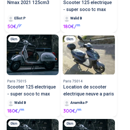
Nmax 2021 125cm3
Scooter 125 electrique
- super soco tc max
Elliot P
Walid B
jr
m
50€/
180€/
0km
0km
Paris 75015
Paris 75014
Scooter 125 electrique
Location de scooter
- super soco tc max
electrique neuve a paris
Walid B
Anamika P
m
m
180€/
300€/
0km
0km