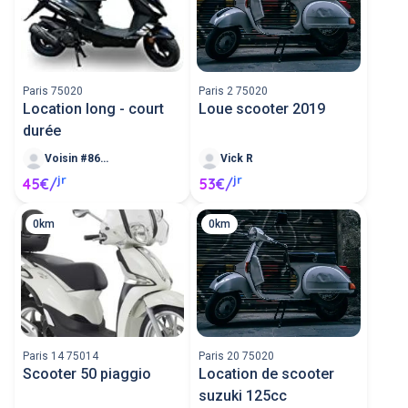
Paris 75020
Paris 2 75020
Location long - court
Loue scooter 2019
durée
Voisin #86483
Vick R
jr
jr
45€/
53€/
0km
0km
Paris 14 75014
Paris 20 75020
Scooter 50 piaggio
Location de scooter
suzuki 125cc