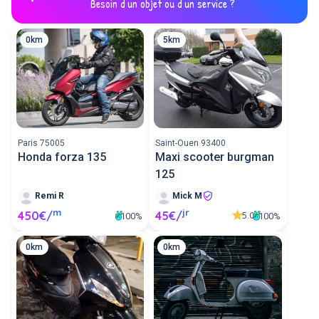
Besoin d'un objet ou d'un service ?
0km
5km
Paris 75005
Saint-Ouen 93400
Honda forza 135
Maxi scooter burgman
125
Remi R
Mick M
m
jr
450€/
45€/
5.0
100%
100%
0km
0km