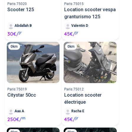
Paris 75020
Paris 75015
Scooter 125
Location scooter vespa
granturismo 125
Abdallah B
Valentin D
jr
jr
30€/
45€/
0km
0km
Paris 75019
Paris 75012
Citystar 50cc
Location scooter
électrique
Aaa A
Racha E
m
jr
250€/
45€/