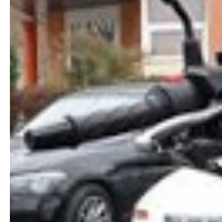
45€/j
80€/WE
Caution de 1500€ par chèque + carte identité FR demandé.
Vérification de permis avant départ.
Merci.
#scooter