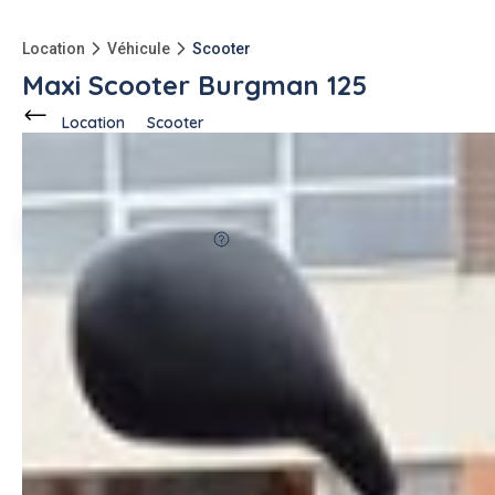
Location
Véhicule
Scooter
Maxi Scooter Burgman 125
Location
Scooter
Ce voisin
propose en location
à
Saint-Ouen (93400)
Mick M.
10 annonces
100%
fiable
5.0
-150kg
qu'à l'achat
Description de l'annonce
Vitesse 130km/h pour permis B
Avec case et grand coffre (contenance 2 casques)
Tablier, Antivol et chaine.
Casque taille M ou S + gants taille M ou S fournis.
Loué avec le plein. A restituer avec le plein.