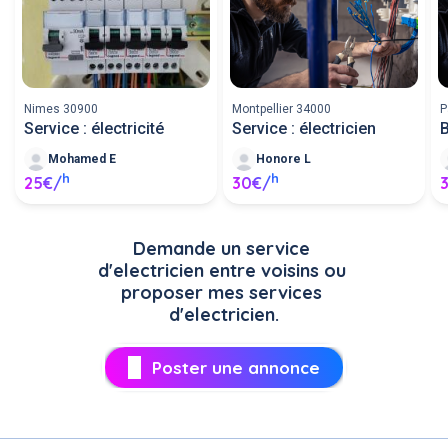
Nimes 30900
Montpellier 34000
P
Service : électricité
Service : électricien
B
Mohamed E
Honore L
h
h
25€/
30€/
Demande un service 
d'electricien entre voisins ou 
proposer mes services 
d'electricien.
Poster une annonce