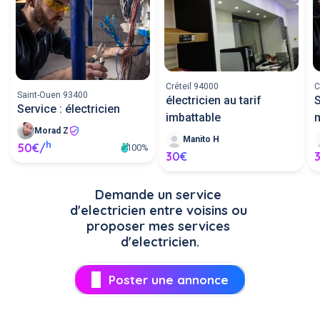
Créteil 94000
C
Saint-Ouen 93400
électricien au tarif
S
Service : électricien
imbattable
Morad Z
Manito H
h
50€/
100%
30€
Demande un service 
d'electricien entre voisins ou 
proposer mes services 
d'electricien.
Poster une annonce