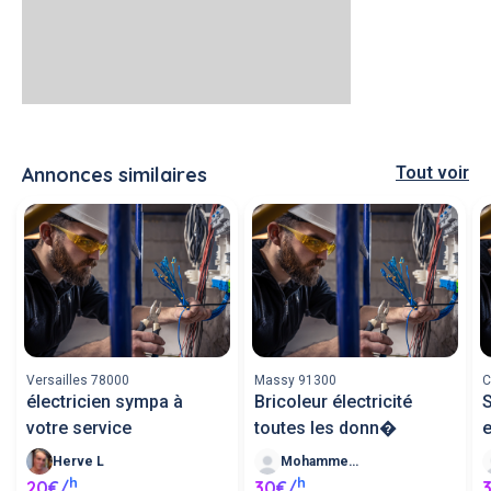
Annonces similaires
Tout voir
Versailles 78000
Massy 91300
C
électricien sympa à
Bricoleur électricité
S
votre service
toutes les donn�
e
Herve L
Mohammed M
h
h
20€/
30€/