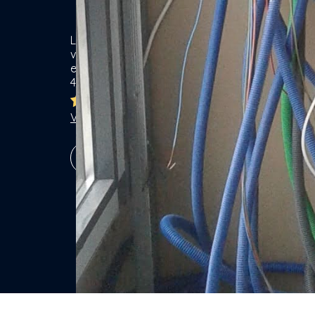
Location de matériel & Services entre
Ca
voisins. Voisiner, s'entraider... gagner
ensemble ! Particuliers & Professionnels.
Se
4,8/5
Lo
Br
Ja
Voir les 7758 avis
Ga
Vé
S'inscrire !