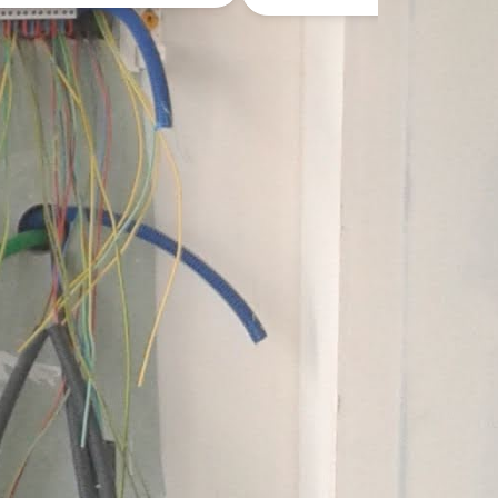
sins ou 
.