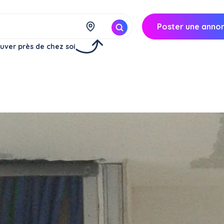
Poster une anno
uver près de chez soi
Ivry-sur-Seine (94200)
ire offre