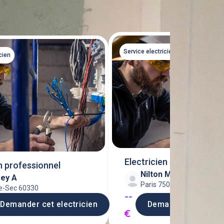
Tout voir
Service electricien
cien
Electricien senior avec
en professionnel
Nilton M
habilitation
rey A
Paris 75018
le-Sec 60330
--
Demander cet electricien
Demander cet elect
€