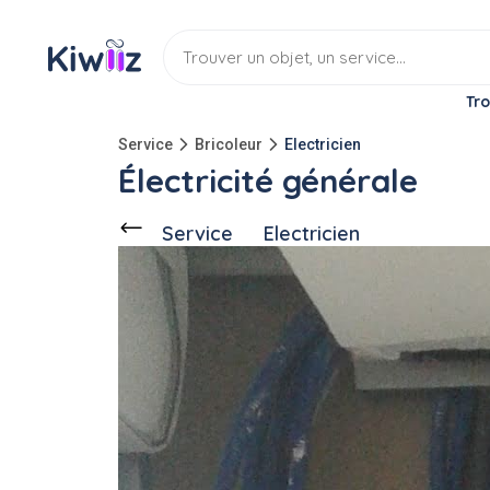
Tro
Service
Bricoleur
Electricien
Électricité générale
Service
Electricien
Discuter
Ce voisin
propose ce service
à
fa