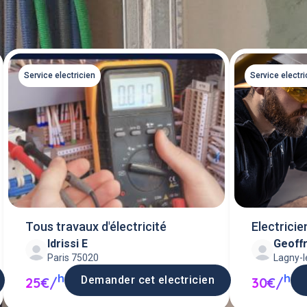
Service electricien
Service electri
Tous travaux d'électricité
Electrici
Idrissi E
Geoff
Paris 75020
Lagny-
h
h
Demander cet electricien
25€/
30€/