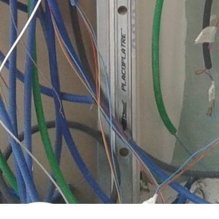
tégories
Infos pratiques
rvices
Comment ça marche ?
cation
Foire Aux Questions
icoleur
Notre philosophie
rdinier
Économie collaborative
rde d'animaux
hicules
Copyright - Kiwiiz.fr