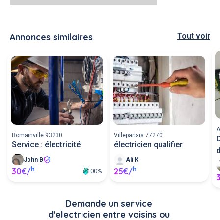
Annonces similaires
Tout voir
A
Romainville 93230
Villeparisis 77270
D
Service : électricité
électricien qualifier
d
John B
Ali K
h
h
30€/
25€/
100%
Demande un service 
d'electricien entre voisins ou 