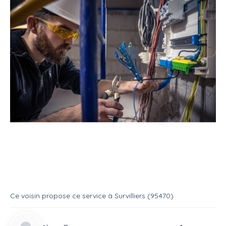
Service
Bricoleur
Electricien
Tester continuité entre tableau
Service
Electricien
Ce voisin
propose ce service
à
Survilliers (95470)