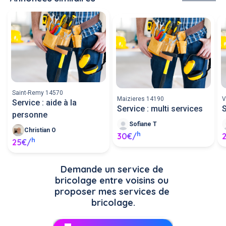
Saint-Remy 14570
Maizieres 14190
V
Service : aide à la
Service : multi services
S
personne
Sofiane T
Christian O
h
30€/
h
25€/
Demande un service de 
bricolage entre voisins ou 
proposer mes services de 
bricolage.