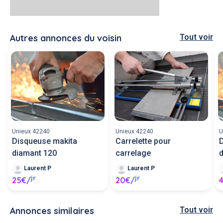
Autres annonces du voisin
Tout voir
Unieux 42240
Unieux 42240
U
Disqueuse makita
Carrelette pour
diamant 120
carrelage
Laurent P
Laurent P
jr
jr
25€/
20€/
Annonces similaires
Tout voir