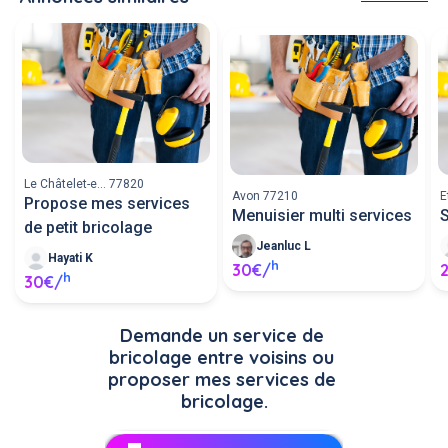
Le Châtelet-e... 77820
Avon 77210
E
Propose mes services
Menuisier multi services
S
de petit bricolage
Jeanluc L
Hayati K
h
30€/
h
30€/
Demande un service de 
bricolage entre voisins ou 
proposer mes services de 
bricolage.