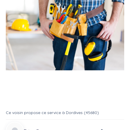
Service
Bricoleur
Multi services
Service : Petits bricolages
Service
Multi services
Ce voisin
propose ce service
à
Dordives (45680)