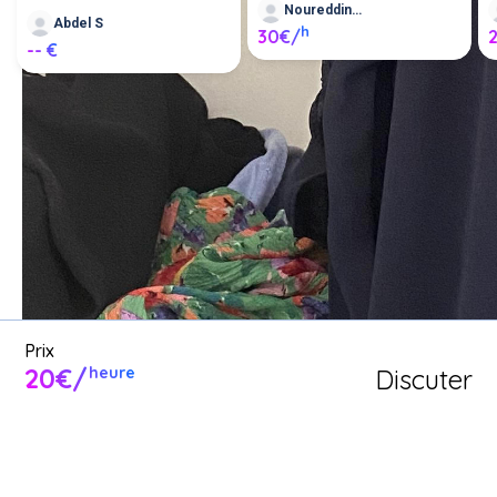
Noureddine C
Abdel S
h
30€/
-- €
Demande un service de 
bricolage entre voisins ou 
proposer mes services de 
bricolage.
Poster une annonce
Prix
20€/
Discuter
heure