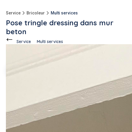
Service
Bricoleur
Multi services
Pose tringle dressing dans mur
beton
Service
Multi services
Ce voisin
propose ce service
à
Lyon (69002)
Maxime D.
2 annonces
Description de l'annonce
Bonjour, je souhaiterais qu'on me fixe une tringle pour
vêtements qui est tombé récemment. Fixation avec cheville
solide requise. Merci !
#multi services