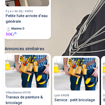
Il y a + de 30j • 69002
Petite fuite arrivée d'eau
générale
Maxime D
h
30€/
Annonces similaires
Tout voir
Villeurbanne 69100
Lyon 69008
D
Travaux de peinture &
Service : petit bricolage
S
bricolage