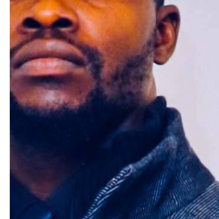
- installation de matériel informatique
- photographie pour vos évènements (mariage, naissance,
anniversaire...)
- tout type d'aide en bureautique ou administratif
- électricité
Disponibles et flexibles pour s'adapter à vos horaires et
besoins, n'hésitez plus et contactez-nous !
#multi services