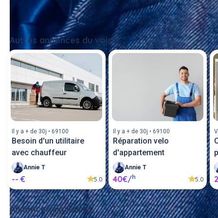
Autres annonces du voisin
Tout voir
Il y a + de 30j • 69100
Il y a + de 30j • 69100
V
Besoin d'un utilitaire
Réparation velo
C
avec chauffeur
d'appartement
Annie T
Annie T
h
-- €
40€/
5.0
5.0
Annonces similaires
Tout voir