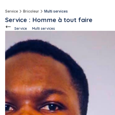
Service
Bricoleur
Multi services
Service : Homme à tout faire
Service
Multi services
Ce voisin
propose ce service
à
Villeurbanne (69100)
Annie T.
4 annonces
5.0
Description de l'annonce
Bonjour,
Jeunes et dynamiques, nous vous proposons divers services
ou aide à votre domicile :
- Montage / démontage de meubles et équipements sportifs
- aide pour le déménagement