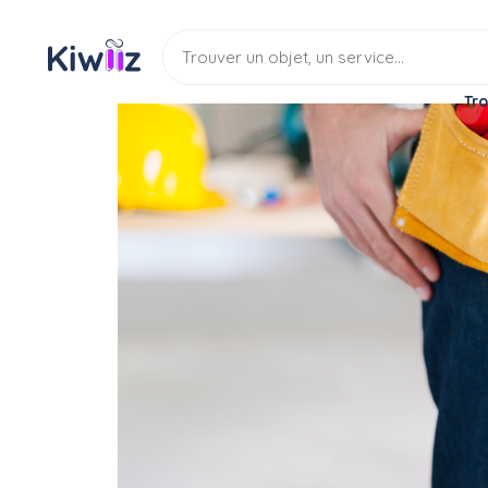
Tro
Service
Bricoleur
Multi services
Divers propositions bri
Service
Multi services