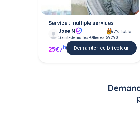
Service : multiple services
Jose N
67% fiable
Saint-Genis-les-Ollières 69290
h
Demander ce bricoleur
25€/
Demande