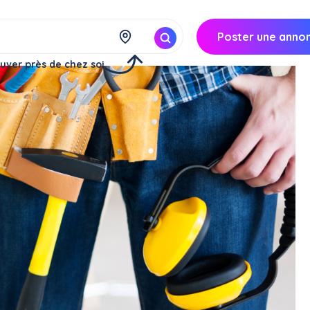
Poster une anno
uver près de chez soi
colage