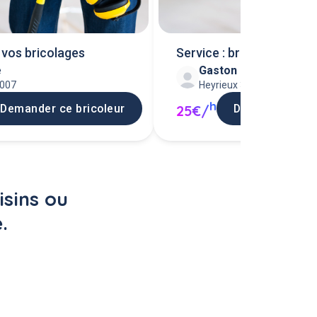
 vos bricolages
Service : bricolage/pein
e
Gaston C
9007
Heyrieux 38540
h
Demander ce bricoleur
Demander ce b
25€/
sins ou 
.