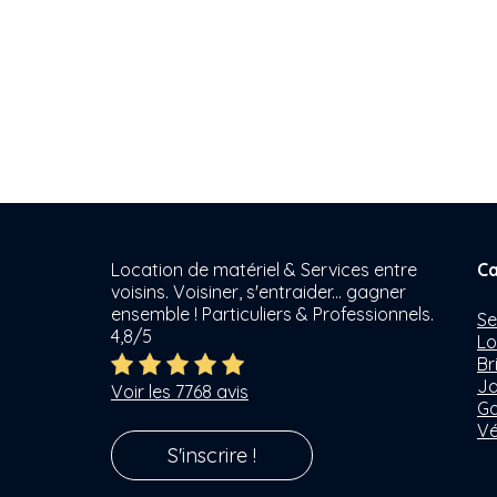
Location de matériel & Services entre
Ca
voisins. Voisiner, s'entraider... gagner
ensemble ! Particuliers & Professionnels.
Se
4,8/5
Lo
Br
Ja
Voir les 7768 avis
Ga
Vé
S'inscrire !