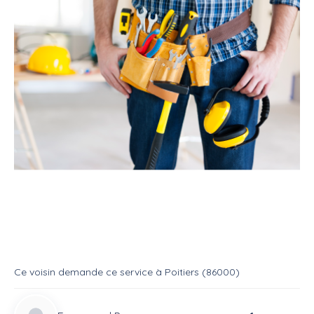
Service
Bricoleur
Multi services
Aide réparation Machine à laver
Service
Multi services
Ce voisin
demande ce service
à
Poitiers (86000)