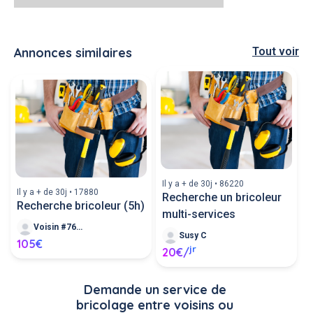
Annonces similaires
Tout voir
Il y a + de 30j • 86220
Il y a + de 30j • 17880
Recherche un bricoleur
Recherche bricoleur (5h)
multi-services
Voisin #76567
Susy C
105€
jr
20€/
Demande un service de 
bricolage entre voisins ou 