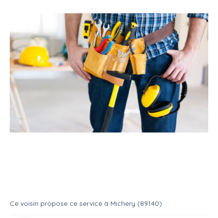
Service
Bricoleur
Multi services
Services d'entretien extérieurs et
intérieurs
Service
Multi services
Ce voisin
propose ce service
à
Michery (89140)