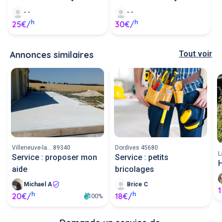
- -
- -
h
h
25€/
30€/
Annonces similaires
Tout voir
Villeneuve-la... 89340
Dordives 45680
L
Service : proposer mon
Service : petits
aide
bricolages
Michael A
Brice C
h
h
20€/
18€/
100%