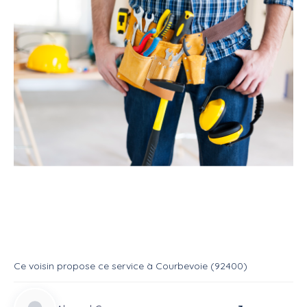
Service
Bricoleur
Multi services
Recherche de travaux
Service
Multi services
Ce voisin
propose ce service
à
Courbevoie (92400)