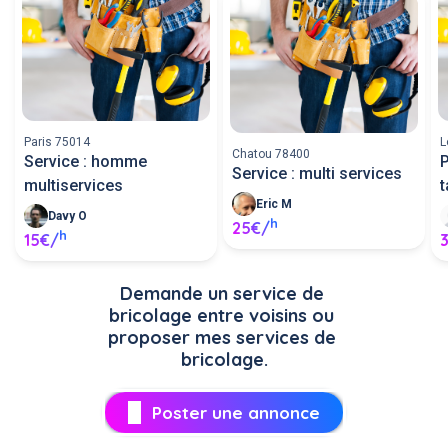
Paris 75014
L
Chatou 78400
Service : homme
P
Service : multi services
multiservices
Eric M
Davy O
h
25€/
h
15€/
Demande un service de 
bricolage entre voisins ou 
proposer mes services de 
bricolage.
Poster une annonce