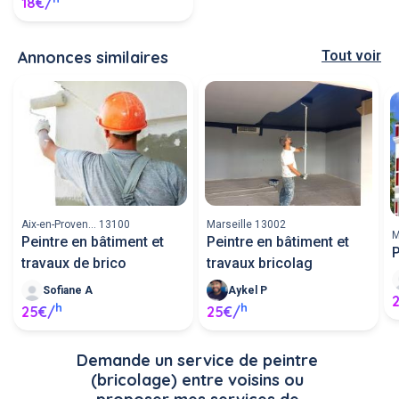
18€/
Annonces similaires
Tout voir
Aix-en-Proven... 13100
Marseille 13002
M
Peintre en bâtiment et
Peintre en bâtiment et
P
travaux de brico
travaux bricolag
Sofiane A
Aykel P
h
h
25€/
25€/
Demande un service de peintre 
(bricolage) entre voisins ou 
proposer mes services de 