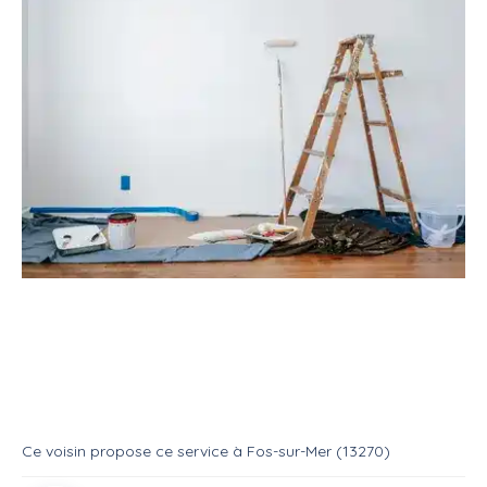
Service
Bricoleur
Peintre
Peintre en batiment et decorateur
Service
Peintre
Ce voisin
propose ce service
à
Fos-sur-Mer (13270)