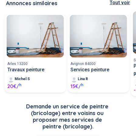
Annonces similaires
Tout voir
S
Arles 13200
Avignon 84000
P
Travaux peinture
Services peinture
p
Michel S
Lina R
h
h
20€/
15€/
-
Demande un service de peintre 
(bricolage) entre voisins ou 
proposer mes services de 
peintre (bricolage).