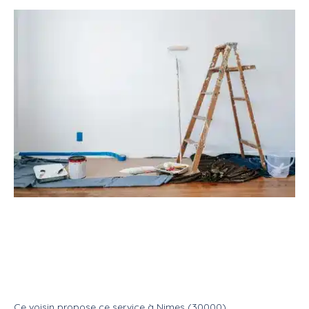
Service
Bricoleur
Peintre
Peintre en bâtiment gouttelettes
décoratives.
Service
Peintre
Ce voisin
propose ce service
à
Nimes (30000)