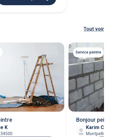
Tout voir
e
Service peintre
eintre
Bonjour peintre façadier
ne K
Karim C
maçonnerie ca
 34500
Montpellier 34000