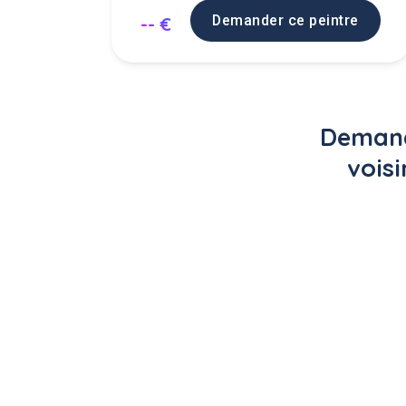
Demander ce peintre
-- €
Demande
vois