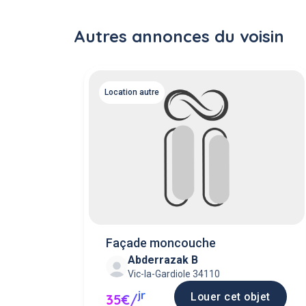
Autres annonces du voisin
Location autre
Façade moncouche
Abderrazak B
Vic-la-Gardiole 34110
jr
Louer cet objet
35€/