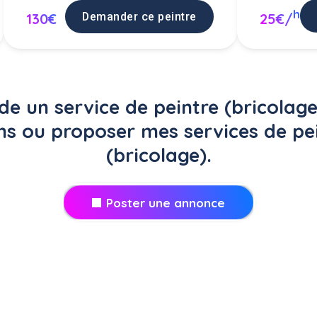
h
25€/
Demander ce peintre
130€
 un service de peintre (bricolage
ins ou proposer mes services de pei
(bricolage).
Poster une annonce