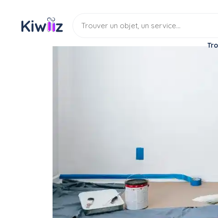
Tro
Service
Bricoleur
Peintre
Projection monocouche
Service
Peintre