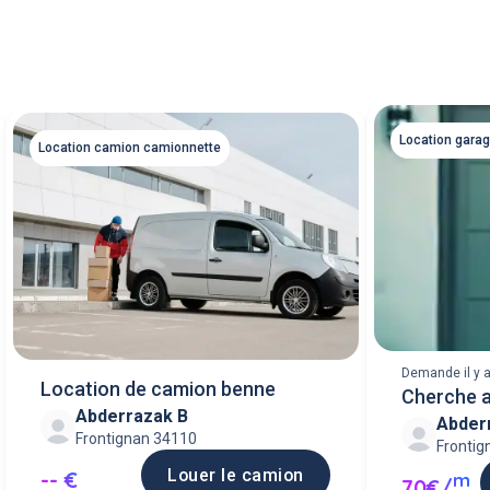
Location gara
Location camion camionnette
Demande il y a
Location de camion benne
Cherche a
Abderrazak B
Abder
fermé
Frontignan 34110
Frontig
Louer le camion
-- €
m
70€/