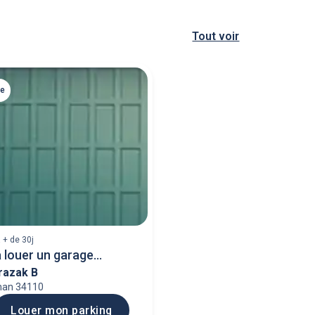
Tout voir
ge
 + de 30j
 louer un garage
razak B
nan 34110
Louer mon parking