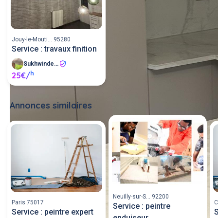
Jouy-le-Mouti... 95280
Service : travaux finition
Sukhwinder S
h
25€/
Annonces similaires
Tout voir
Neuilly-sur-S... 92200
Paris 75017
C
Service : peintre
Service : peintre expert
S
enduiseur