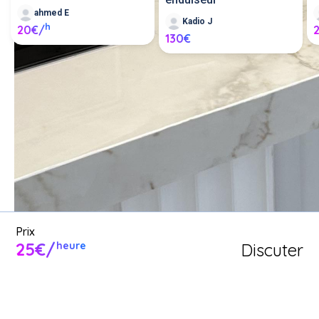
ahmed E
Kadio J
h
20€/
130€
Demande un service de peintre 
(bricolage) entre voisins ou 
proposer mes services de 
peintre (bricolage).
Poster une annonce
Prix
25€/
Discuter
heure