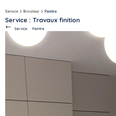
Service
Bricoleur
Peintre
Service : Travaux finition
Service
Peintre
Ce voisin
propose ce service
à
Jouy-le-Moutier (95280)
2 annonces
Sukhwinder S.
Description de l'annonce
Bonjour je suis un professionnel avec 15 ans d'expérience
Je suis carreleur. peintre plaquiste (Je suis en plaquiste. )(Je
pose du lino. )Je pose des dalle moquette. /Je pose des
papiers peints. | Je pose des faux plafonds. | Je pose des
VMC dans la cuisine salle de bain. je pose du parquets Je
faire. peinture enduit aussi rénovation complet
#peintre