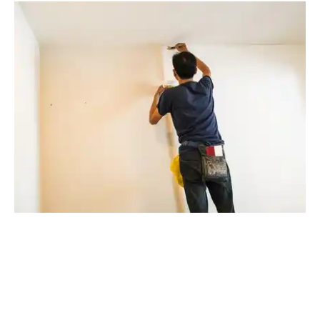
Service
Bricoleur
Pose papier peint
Recherche pour pose papiers
peint
Service
Pose de papier peint