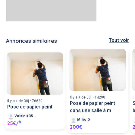
Annonces similaires
Tout voir
Il y a + de 30j • 14290
I
Il y a + de 30j • 76620
Pose de papier peint
S
Pose de papier peint
dans une salle à m
Voisin #358352
Millie D
h
25€/
200€