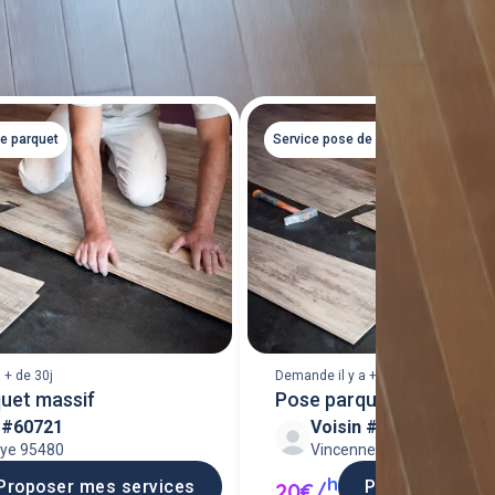
Tout voir
de parquet
Service pose de parquet
 + de 30j
Demande il y a + de 30j
uet massif
Pose parquet stratifié
n #60721
Voisin #94196
+ragréage
aye 95480
Vincennes 94300
h
Proposer mes services
Proposer mes 
20€/