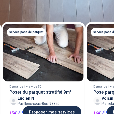
Service pose de parquet
Service pose 
Demande il y a + de 30j
Demande il y a
Poser du parquet stratifié 9m²
Pose parq
Lucien N
Voisi
Pavillons-sous-Bois 93320
Pierrel
h
h
Proposer mes services
13€/
16€/