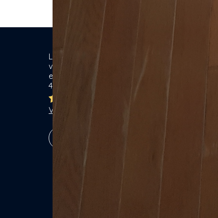
Location de matériel & Services entre
Ca
voisins. Voisiner, s'entraider... gagner
ensemble ! Particuliers & Professionnels.
Se
4,8/5
Lo
Br
Ja
Voir les 7773 avis
Ga
Vé
S'inscrire !