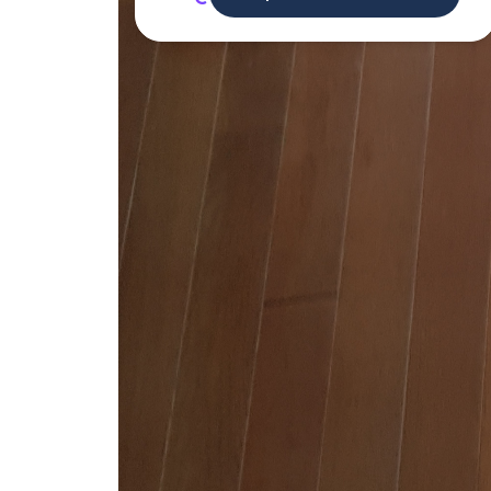
Deman
voisi