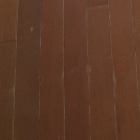
tégories
Infos pratiques
rvices
Comment ça marche ?
cation
Foire Aux Questions
icoleur
Notre philosophie
rdinier
Économie collaborative
rde d'animaux
hicules
Copyright - Kiwiiz.fr