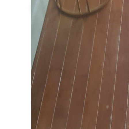
Nezli D.
Description de l'annonce
Je cherche une personne pour me ponc
passer le vernis.
Préférable si possède une gosse ponceu
#pose de parquet