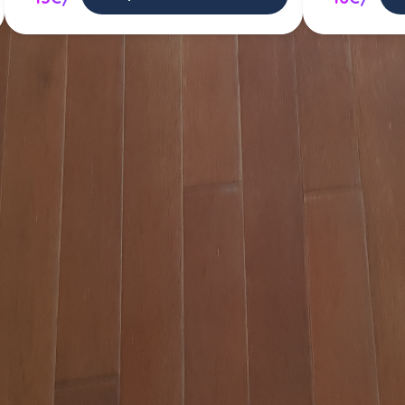
de un service de pose de parquet 
ns ou proposer mes services de po
parquet.
Poster une annonce