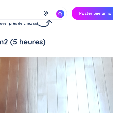
Poster une anno
uver près de chez soi
2 (5 heures)
à
Rosny-sous-Bois (93110)
200€