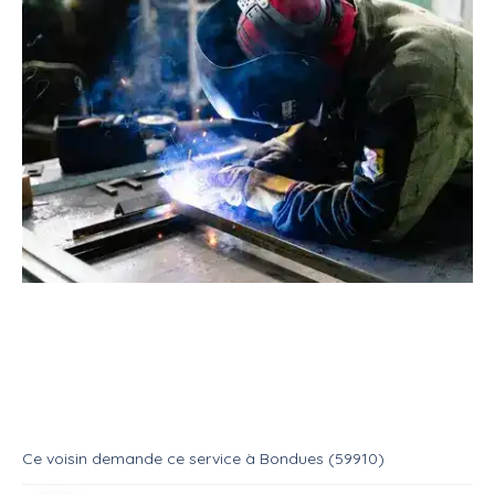
Service
Bricoleur
Soudure
Je cherche un soudeur
Service
Soudure
Ce voisin
demande ce service
à
Bondues (59910)