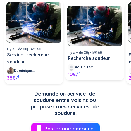
Il y a + de 30j • 62153
I
Il y a + de 30j • 59160
Service : recherche
S
Recherche soudeur
soudeur
Voisin #42921
Dominique W
h
10€/
h
35€/
Demande un service  de 
soudure entre voisins ou 
proposer mes services  de 
soudure.
Poster une annonce